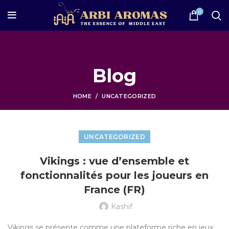
0
Blog
HOME
UNCATEGORIZED
UNCATEGORIZED
Vikings : vue d’ensemble et
fonctionnalités pour les joueurs en
France (FR)
Kashif
Vikings se présente comme une plateforme riche en jeux