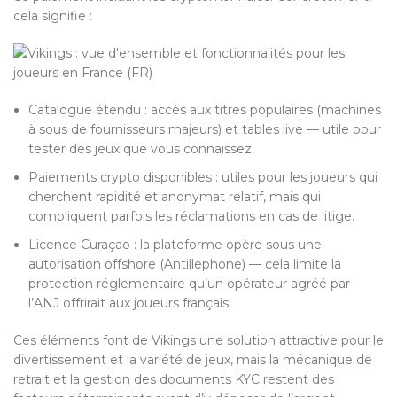
cela signifie :
Catalogue étendu : accès aux titres populaires (machines
à sous de fournisseurs majeurs) et tables live — utile pour
tester des jeux que vous connaissez.
Paiements crypto disponibles : utiles pour les joueurs qui
cherchent rapidité et anonymat relatif, mais qui
compliquent parfois les réclamations en cas de litige.
Licence Curaçao : la plateforme opère sous une
autorisation offshore (Antillephone) — cela limite la
protection réglementaire qu’un opérateur agréé par
l’ANJ offrirait aux joueurs français.
Ces éléments font de Vikings une solution attractive pour le
divertissement et la variété de jeux, mais la mécanique de
retrait et la gestion des documents KYC restent des