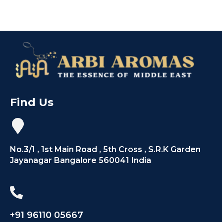
Find Us
No.3/1 , 1st Main Road , 5th Cross , S.R.K Garden
Jayanagar Bangalore 560041 India
+91 96110 05667