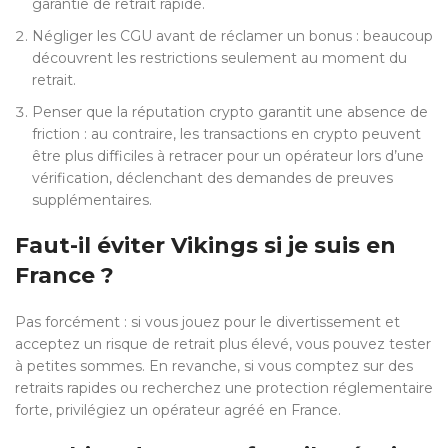
garantie de retrait rapide.
Négliger les CGU avant de réclamer un bonus : beaucoup
découvrent les restrictions seulement au moment du
retrait.
Penser que la réputation crypto garantit une absence de
friction : au contraire, les transactions en crypto peuvent
être plus difficiles à retracer pour un opérateur lors d’une
vérification, déclenchant des demandes de preuves
supplémentaires.
Faut-il éviter Vikings si je suis en
France ?
Pas forcément : si vous jouez pour le divertissement et
acceptez un risque de retrait plus élevé, vous pouvez tester
à petites sommes. En revanche, si vous comptez sur des
retraits rapides ou recherchez une protection réglementaire
forte, privilégiez un opérateur agréé en France.