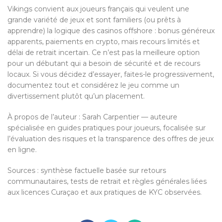
Vikings convient aux joueurs français qui veulent une
grande variété de jeux et sont familiers (ou prêts à
apprendre) la logique des casinos offshore : bonus généreux
apparents, paiements en crypto, mais recours limités et
délai de retrait incertain. Ce n’est pas la meilleure option
pour un débutant qui a besoin de sécurité et de recours
locaux. Si vous décidez d’essayer, faites-le progressivement,
documentez tout et considérez le jeu comme un
divertissement plutôt qu’un placement.
À propos de l’auteur : Sarah Carpentier — auteure
spécialisée en guides pratiques pour joueurs, focalisée sur
l’évaluation des risques et la transparence des offres de jeux
en ligne.
Sources : synthèse factuelle basée sur retours
communautaires, tests de retrait et règles générales liées
aux licences Curaçao et aux pratiques de KYC observées.