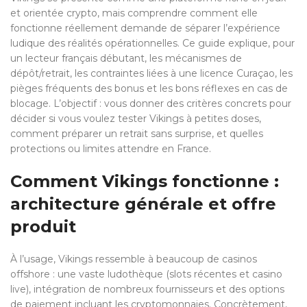
et orientée crypto, mais comprendre comment elle
fonctionne réellement demande de séparer l’expérience
ludique des réalités opérationnelles. Ce guide explique, pour
un lecteur français débutant, les mécanismes de
dépôt/retrait, les contraintes liées à une licence Curaçao, les
pièges fréquents des bonus et les bons réflexes en cas de
blocage. L’objectif : vous donner des critères concrets pour
décider si vous voulez tester Vikings à petites doses,
comment préparer un retrait sans surprise, et quelles
protections ou limites attendre en France.
Comment Vikings fonctionne :
architecture générale et offre
produit
À l’usage, Vikings ressemble à beaucoup de casinos
offshore : une vaste ludothèque (slots récentes et casino
live), intégration de nombreux fournisseurs et des options
de paiement incluant les cryptomonnaies. Concrètement,