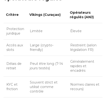
Opérateurs
Critère
Vikings (Curaçao)
régulés (ANJ)
Protection
Limitée
Élevée
juridique
Accès aux
Large (crypto-
Restreint (selon
slots
friendly)
législation FR)
Généralement
Délais de
Peut être long (7-14
rapides et
retrait
jours testés)
encadrés
Souvent strict et
KYC et
Normes claires et
utilisé comme
friction
recours)
contrôle