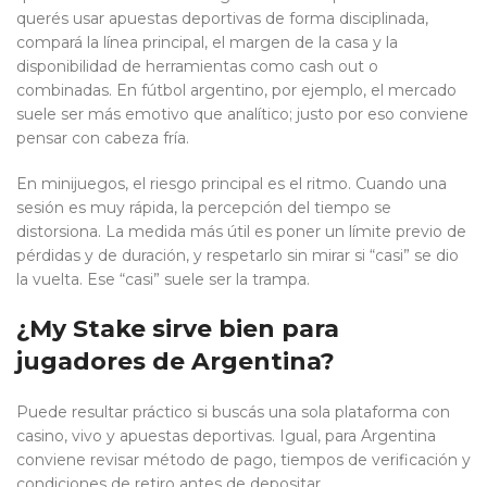
querés usar apuestas deportivas de forma disciplinada,
compará la línea principal, el margen de la casa y la
disponibilidad de herramientas como cash out o
combinadas. En fútbol argentino, por ejemplo, el mercado
suele ser más emotivo que analítico; justo por eso conviene
pensar con cabeza fría.
En minijuegos, el riesgo principal es el ritmo. Cuando una
sesión es muy rápida, la percepción del tiempo se
distorsiona. La medida más útil es poner un límite previo de
pérdidas y de duración, y respetarlo sin mirar si “casi” se dio
la vuelta. Ese “casi” suele ser la trampa.
¿My Stake sirve bien para
jugadores de Argentina?
Puede resultar práctico si buscás una sola plataforma con
casino, vivo y apuestas deportivas. Igual, para Argentina
conviene revisar método de pago, tiempos de verificación y
condiciones de retiro antes de depositar.