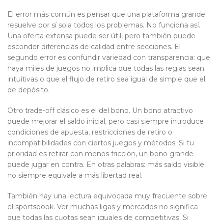
El error más común es pensar que una plataforma grande
resuelve por sí sola todos los problemas. No funciona así.
Una oferta extensa puede ser útil, pero también puede
esconder diferencias de calidad entre secciones. El
segundo error es confundir variedad con transparencia: que
haya miles de juegos no implica que todas las reglas sean
intuitivas o que el flujo de retiro sea igual de simple que el
de depósito.
Otro trade-off clásico es el del bono. Un bono atractivo
puede mejorar el saldo inicial, pero casi siempre introduce
condiciones de apuesta, restricciones de retiro o
incompatibilidades con ciertos juegos y métodos. Si tu
prioridad es retirar con menos fricción, un bono grande
puede jugar en contra. En otras palabras: más saldo visible
no siempre equivale a más libertad real.
También hay una lectura equivocada muy frecuente sobre
el sportsbook. Ver muchas ligas y mercados no significa
que todas las cuotas sean iguales de competitivas. Si