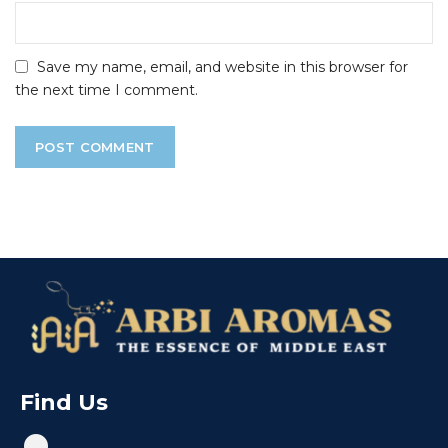
Save my name, email, and website in this browser for
the next time I comment.
Find Us