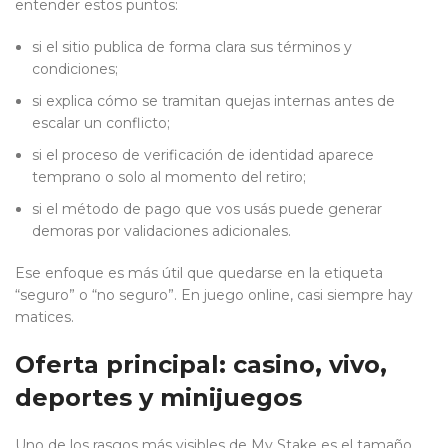
entender estos puntos:
si el sitio publica de forma clara sus términos y
condiciones;
si explica cómo se tramitan quejas internas antes de
escalar un conflicto;
si el proceso de verificación de identidad aparece
temprano o solo al momento del retiro;
si el método de pago que vos usás puede generar
demoras por validaciones adicionales.
Ese enfoque es más útil que quedarse en la etiqueta
“seguro” o “no seguro”. En juego online, casi siempre hay
matices.
Oferta principal: casino, vivo,
deportes y minijuegos
Uno de los rasgos más visibles de My Stake es el tamaño