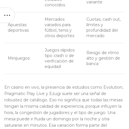
variante
conocidos
Mercados
Cuotas, cash out,
Apuestas
variados para
límites y
deportivas
fútbol, tenis y
profundidad del
otros deportes
mercado
Juegos rápidos
Riesgo de ritmo
tipo crash o de
Minijuegos
alto y gestión de
verificación de
banca
equidad
En casino en vivo, la presencia de estudios como Evolution,
Pragmatic Play Live y Ezugi suele ser una señal de
robustez de catálogo. Eso no significa que todas las mesas
tengan la misma calidad de experiencia, porque influyen la
hora, la congestión de jugadores y el tipo de juego. Una
mesa puede ir fluida un domingo por la noche y otra
saturarse en minutos. Esa variación forma parte del