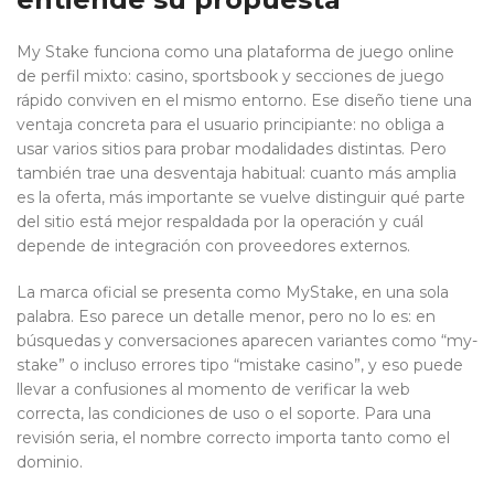
My Stake funciona como una plataforma de juego online
de perfil mixto: casino, sportsbook y secciones de juego
rápido conviven en el mismo entorno. Ese diseño tiene una
ventaja concreta para el usuario principiante: no obliga a
usar varios sitios para probar modalidades distintas. Pero
también trae una desventaja habitual: cuanto más amplia
es la oferta, más importante se vuelve distinguir qué parte
del sitio está mejor respaldada por la operación y cuál
depende de integración con proveedores externos.
La marca oficial se presenta como MyStake, en una sola
palabra. Eso parece un detalle menor, pero no lo es: en
búsquedas y conversaciones aparecen variantes como “my-
stake” o incluso errores tipo “mistake casino”, y eso puede
llevar a confusiones al momento de verificar la web
correcta, las condiciones de uso o el soporte. Para una
revisión seria, el nombre correcto importa tanto como el
dominio.