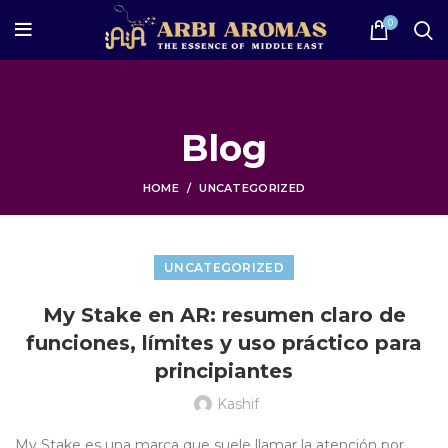
0
Blog
HOME
UNCATEGORIZED
UNCATEGORIZED
My Stake en AR: resumen claro de
funciones, límites y uso práctico para
principiantes
Kashif
My Stake es una marca que suele llamar la atención por