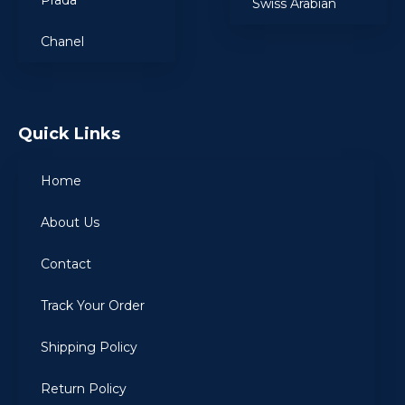
Prada
Swiss Arabian
Chanel
Quick Links
Home
About Us
Contact
Track Your Order
Shipping Policy
Return Policy