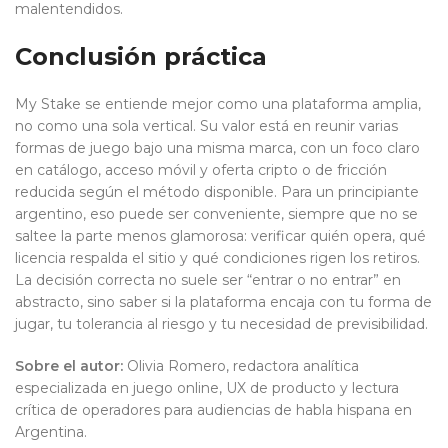
malentendidos.
Conclusión práctica
My Stake se entiende mejor como una plataforma amplia,
no como una sola vertical. Su valor está en reunir varias
formas de juego bajo una misma marca, con un foco claro
en catálogo, acceso móvil y oferta cripto o de fricción
reducida según el método disponible. Para un principiante
argentino, eso puede ser conveniente, siempre que no se
saltee la parte menos glamorosa: verificar quién opera, qué
licencia respalda el sitio y qué condiciones rigen los retiros.
La decisión correcta no suele ser “entrar o no entrar” en
abstracto, sino saber si la plataforma encaja con tu forma de
jugar, tu tolerancia al riesgo y tu necesidad de previsibilidad.
Sobre el autor:
Olivia Romero, redactora analítica
especializada en juego online, UX de producto y lectura
crítica de operadores para audiencias de habla hispana en
Argentina.