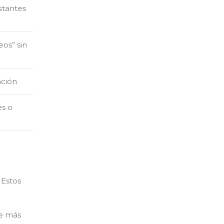
stantes
os” sin
ación
es o
 Estos
ve más