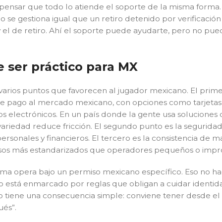
 pensar que todo lo atiende el soporte de la misma forma.
 se gestiona igual que un retiro detenido por verificació
 el de retiro. Ahí el soporte puede ayudarte, pero no pu
 ser práctico para MX
y varios puntos que favorecen al jugador mexicano. El prime
de pago al mercado mexicano, con opciones como tarjetas
s electrónicos. En un país donde la gente usa soluciones d
ariedad reduce fricción. El segundo punto es la seguridad:
ersonales y financieros. El tercero es la consistencia de m
esos más estandarizados que operadores pequeños o impro
rma opera bajo un permiso mexicano específico. Eso no h
icio está enmarcado por reglas que obligan a cuidar identid
to tiene una consecuencia simple: conviene tener desde el i
ués”.