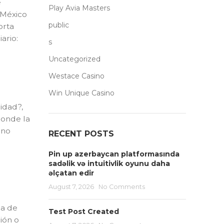
e
Play Avia Masters
 México
public
orta
ario:
s
Uncategorized
Westace Casino
Win Unique Casino
ridad?,
donde la
 no
RECENT POSTS
Pin up azerbaycan platformasında
sadəlik və intuitivlik oyunu daha
əlçatan edir
August 7, 2026
No Comments
ma de
Test Post Created
ción o