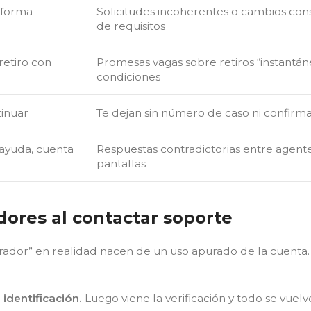
 forma
Solicitudes incoherentes o cambios con
de requisitos
retiro con
Promesas vagas sobre retiros “instantáne
condiciones
tinuar
Te dejan sin número de caso ni confirm
 ayuda, cuenta
Respuestas contradictorias entre agent
pantallas
dores al contactar soporte
ador” en realidad nacen de un uso apurado de la cuenta.
identificación.
Luego viene la verificación y todo se vuel