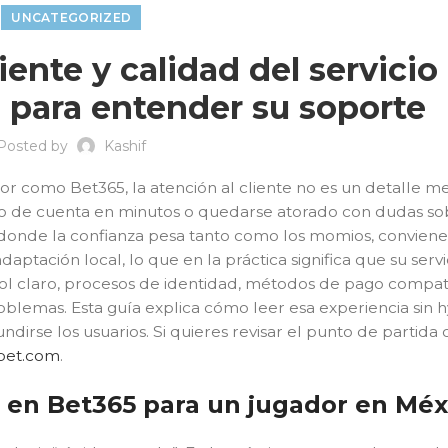
UNCATEGORIZED
iente y calidad del servicio
a para entender su soporte
Posted by
Kashif
 como Bet365, la atención al cliente no es un detalle m
ueo de cuenta en minutos o quedarse atorado con dudas so
o donde la confianza pesa tanto como los momios, conviene
ptación local, lo que en la práctica significa que su serv
l claro, procesos de identidad, métodos de pago compat
roblemas. Esta guía explica cómo leer esa experiencia sin 
irse los usuarios. Si quieres revisar el punto de partida o
-bet.com
.
” en Bet365 para un jugador en Méx