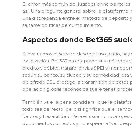
El error más común del jugador principiante es
así. Una pregunta general sobre la plataforma no
una discrepancia entre el método de depósito y
saltarse políticas de cumplimiento.
Aspectos donde Bet365 suele
Si evaluamos el servicio desde el uso diario, ha
localización. Bet365 ha adaptado sus métodos 
crédito y débito, transferencias SPEI y monedero
según su banco, su ciudad y su comodidad, esa v
de cifrado SSL protege la transmisión de datos p
operación global reconocida suele tener proc
También vale la pena considerar que la platafo
todo sea perfecto, pero sí significa que el serv
fondos y trazabilidad. Para el usuario novato, es
documentos correctos y no esperar a “ver desp