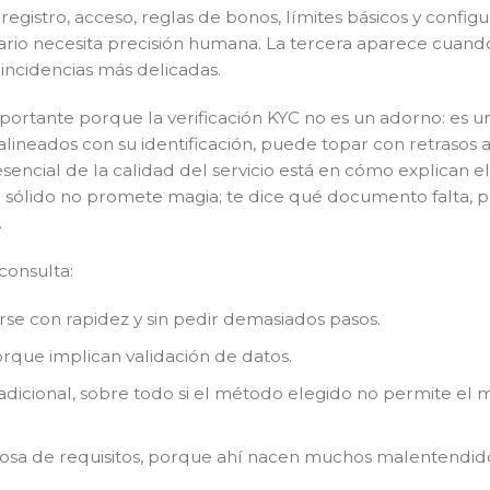
egistro, acceso, reglas de bonos, límites básicos y config
ario necesita precisión humana. La tercera aparece cuand
 incidencias más delicadas.
portante porque la verificación KYC no es un adorno: es u
s alineados con su identificación, puede topar con retrasos
encial de la calidad del servicio está en cómo explican el
 sólido no promete magia; te dice qué documento falta, 
.
consulta:
e con rapidez y sin pedir demasiados pasos.
que implican validación de datos.
 adicional, sobre todo si el método elegido no permite el
osa de requisitos, porque ahí nacen muchos malentendid