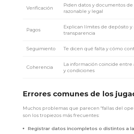
Piden datos y documentos de
Verificación
razonable y legal
Explican límites de depósito y 
Pagos
transparencia
Seguimiento
Te dicen qué falta y cómo con
La información coincide entre
Coherencia
y condiciones
Errores comunes de los juga
Muchos problemas que parecen “fallas del oper
son los tropiezos más frecuentes:
Registrar datos incompletos o distintos a la 