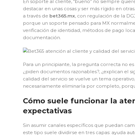
En soporte al cliente, “bueno” no siempre quier
destacar en unas cosas y ser más rígido en otras
a través de
bet365.mx
, con regulación de la D
porque un soporte pensado para MX normalmente 
verificación de identidad, métodos de pago local
documentación.
Para un principiante, la pregunta correcta no es 
¿piden documentos razonables?, ¿explican el si
calidad del servicio se vuelve un tema operativ
necesariamente eliminarla por completo, porque
Cómo suele funcionar la atenc
expectativas
Sin asumir canales específicos que puedan camb
este tipo suele dividirse en tres capas: ayuda a