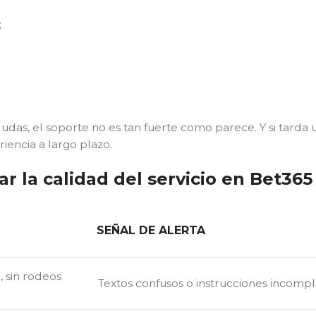
;
dudas, el soporte no es tan fuerte como parece. Y si tarda
encia a largo plazo.
ar la calidad del servicio en Bet365
SEÑAL DE ALERTA
, sin rodeos
Textos confusos o instrucciones incompl