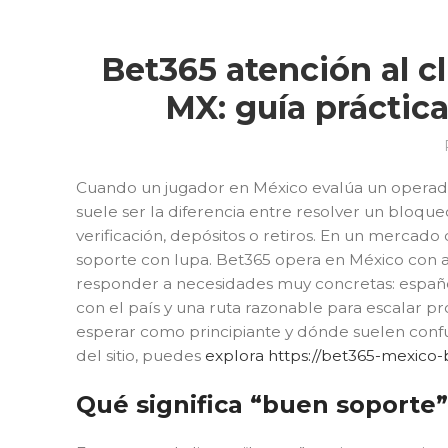
Bet365 atención al cl
MX: guía práctic
Cuando un jugador en México evalúa un operador
suele ser la diferencia entre resolver un bloq
verificación, depósitos o retiros. En un mercad
soporte con lupa. Bet365 opera en México con ada
responder a necesidades muy concretas: españo
con el país y una ruta razonable para escalar p
esperar como principiante y dónde suelen confund
del sitio, puedes
explora https://bet365-mexico
Qué significa “buen soporte