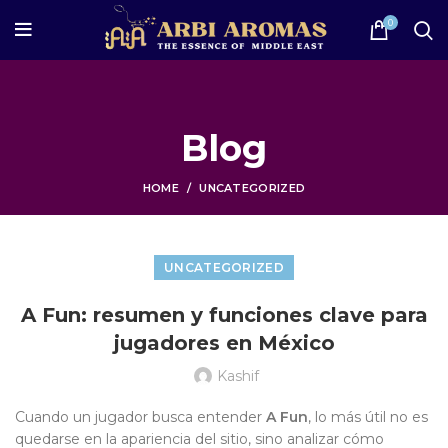
0
Blog
HOME
UNCATEGORIZED
UNCATEGORIZED
A Fun: resumen y funciones clave para
jugadores en México
Kashif
Cuando un jugador busca entender
A Fun
, lo más útil no es
quedarse en la apariencia del sitio, sino analizar cómo