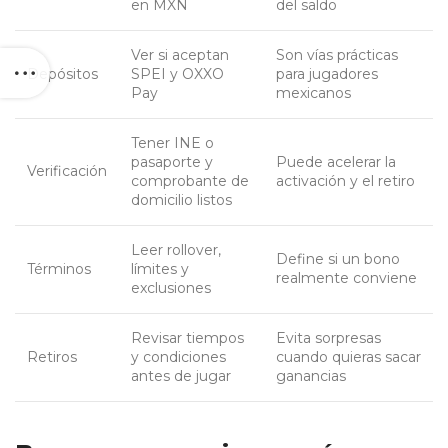
en MXN
del saldo
Ver si aceptan
Son vías prácticas
Depósitos
SPEI y OXXO
para jugadores
Pay
mexicanos
Tener INE o
pasaporte y
Puede acelerar la
Verificación
comprobante de
activación y el retiro
domicilio listos
Leer rollover,
Define si un bono
Términos
límites y
realmente conviene
exclusiones
Revisar tiempos
Evita sorpresas
Retiros
y condiciones
cuando quieras sacar
antes de jugar
ganancias