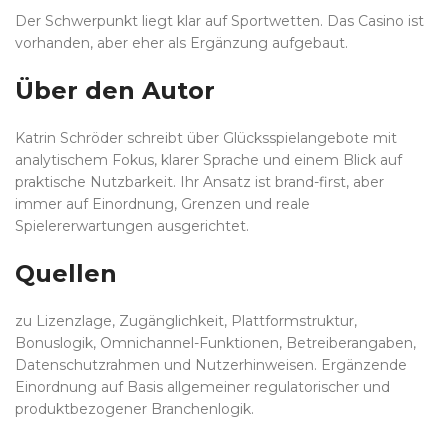
Der Schwerpunkt liegt klar auf Sportwetten. Das Casino ist
vorhanden, aber eher als Ergänzung aufgebaut.
Über den Autor
Katrin Schröder schreibt über Glücksspielangebote mit
analytischem Fokus, klarer Sprache und einem Blick auf
praktische Nutzbarkeit. Ihr Ansatz ist brand-first, aber
immer auf Einordnung, Grenzen und reale
Spielererwartungen ausgerichtet.
Quellen
zu Lizenzlage, Zugänglichkeit, Plattformstruktur,
Bonuslogik, Omnichannel-Funktionen, Betreiberangaben,
Datenschutzrahmen und Nutzerhinweisen. Ergänzende
Einordnung auf Basis allgemeiner regulatorischer und
produktbezogener Branchenlogik.