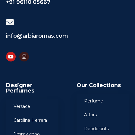
+91 96110 05667
info@arbiaromas.com
Designer
Our Collections
Perfumes
Perfume
Versace
Attars
Carolina Herrera
Deodorants
Jimmy choo