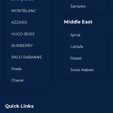
Samples
MONTBLANC
Middle East
AZZARO
HUGO-BOSS
Ajmal
BURBERRY
Lattafa
PACO RABANNE
Rasasi
Prada
Swiss Arabian
Chanel
Quick Links