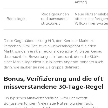
Anfang
Regelgebunden
Neue Nutzer erleb
Bonuslogik
und transparent
oft keine sofortigen
strukturiert
Willkommensvortei
Diese Gegenüberstellung hilft, den Kern der Marke zu
verstehen: Kirol Bet ist kein Universalangebot für jeden
Markt, sondern ein klar regional geprägter Anbieter. Genau
das macht die Bewertung so interessant, denn die Stärke
einer Marke liegt nicht nur in ihrem Angebot, sondern auch
darin, wie sauber sie ihre Zielgruppe definiert.
Bonus, Verifizierung und die oft
missverstandene 30-Tage-Regel
Ein typisches Missverständnis bei Kirol Bet betrifft
Bonuserwartungen. Viele neue Nutzer wundern sich,