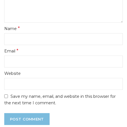
*
Name
*
Email
Website
Save my name, email, and website in this browser for
the next time I comment.