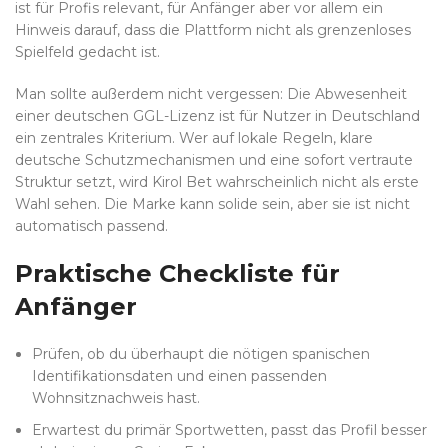
ist für Profis relevant, für Anfänger aber vor allem ein
Hinweis darauf, dass die Plattform nicht als grenzenloses
Spielfeld gedacht ist.
Man sollte außerdem nicht vergessen: Die Abwesenheit
einer deutschen GGL-Lizenz ist für Nutzer in Deutschland
ein zentrales Kriterium. Wer auf lokale Regeln, klare
deutsche Schutzmechanismen und eine sofort vertraute
Struktur setzt, wird Kirol Bet wahrscheinlich nicht als erste
Wahl sehen. Die Marke kann solide sein, aber sie ist nicht
automatisch passend.
Praktische Checkliste für
Anfänger
Prüfen, ob du überhaupt die nötigen spanischen
Identifikationsdaten und einen passenden
Wohnsitznachweis hast.
Erwartest du primär Sportwetten, passt das Profil besser