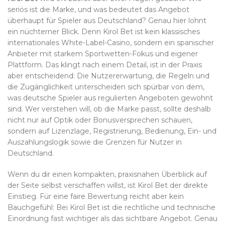
seriös ist die Marke, und was bedeutet das Angebot
überhaupt für Spieler aus Deutschland? Genau hier lohnt
ein nüchterner Blick. Denn Kirol Bet ist kein klassisches
internationales White-Label-Casino, sondern ein spanischer
Anbieter mit starkem Sportwetten-Fokus und eigener
Plattform. Das klingt nach einem Detail, ist in der Praxis
aber entscheidend: Die Nutzererwartung, die Regeln und
die Zugänglichkeit unterscheiden sich spürbar von dem,
was deutsche Spieler aus regulierten Angeboten gewohnt
sind. Wer verstehen will, ob die Marke passt, sollte deshalb
nicht nur auf Optik oder Bonusversprechen schauen,
sondern auf Lizenzlage, Registrierung, Bedienung, Ein- und
Auszahlungslogik sowie die Grenzen für Nutzer in
Deutschland.
Wenn du dir einen kompakten, praxisnahen Überblick auf
der Seite selbst verschaffen willst, ist Kirol Bet der direkte
Einstieg. Für eine faire Bewertung reicht aber kein
Bauchgefühl: Bei Kirol Bet ist die rechtliche und technische
Einordnung fast wichtiger als das sichtbare Angebot. Genau