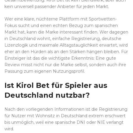
Gesamtbewertung: Kirol Bet ist kein Blendwerk, aber auch
kein universell passender Anbieter für jeden Markt.
Wer eine klare, nüchterne Plattform mit Sportwetten-
Fokus sucht und einen echten Bezug zum spanischen
Markt hat, kann die Marke interessant finden. Wer dagegen
in Deutschland wohnt, einfache Registrierung, deutsche
Lizenzlogik und maximale Alltagstauglichkeit erwartet, wird
eher an den Hürden als an den Stärken hängen bleiben. Für
Einsteiger ist das die wichtigste Erkenntnis: Eine gute
Review misst nicht nur die Marke selbst, sondern auch ihre
Passung zum eigenen Nutzungsprofil.
Ist Kirol Bet für Spieler aus
Deutschland nutzbar?
Nach den vorliegenden Informationen ist die Registrierung
für Nutzer mit Wohnsitz in Deutschland extrem erschwert
bis unmöglich, weil eine spanische DNI oder NIE verlangt
wird.