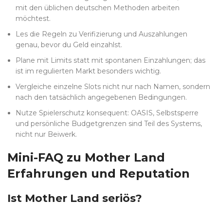
mit den üblichen deutschen Methoden arbeiten
möchtest.
Les die Regeln zu Verifizierung und Auszahlungen
genau, bevor du Geld einzahlst.
Plane mit Limits statt mit spontanen Einzahlungen; das
ist im regulierten Markt besonders wichtig.
Vergleiche einzelne Slots nicht nur nach Namen, sondern
nach den tatsächlich angegebenen Bedingungen.
Nutze Spielerschutz konsequent: OASIS, Selbstsperre
und persönliche Budgetgrenzen sind Teil des Systems,
nicht nur Beiwerk.
Mini-FAQ zu Mother Land
Erfahrungen und Reputation
Ist Mother Land seriös?