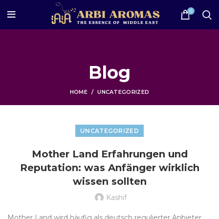
0
Blog
HOME
UNCATEGORIZED
UNCATEGORIZED
Mother Land Erfahrungen und
Reputation: was Anfänger wirklich
wissen sollten
Kashif
Mother Land wird häufig als deutsch regulierter Anbieter