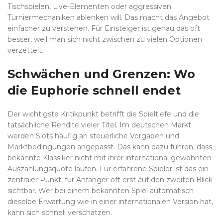
Tischspielen, Live-Elementen oder aggressiven
Turniermechaniken ablenken will. Das macht das Angebot
einfacher zu verstehen. Für Einsteiger ist genau das oft
besser, weil man sich nicht zwischen zu vielen Optionen
verzettelt.
Schwächen und Grenzen: Wo
die Euphorie schnell endet
Der wichtigste Kritikpunkt betrifft die Spieltiefe und die
tatsächliche Rendite vieler Titel. Im deutschen Markt
werden Slots häufig an steuerliche Vorgaben und
Marktbedingungen angepasst. Das kann dazu führen, dass
bekannte Klassiker nicht mit ihrer international gewohnten
Auszahlungsquote laufen. Für erfahrene Spieler ist das ein
zentraler Punkt, für Anfänger oft erst auf den zweiten Blick
sichtbar. Wer bei einem bekannten Spiel automatisch
dieselbe Erwartung wie in einer internationalen Version hat,
kann sich schnell verschätzen.