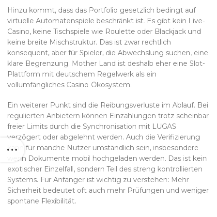
Hinzu kommt, dass das Portfolio gesetzlich bedingt auf
virtuelle Automatenspiele beschränkt ist. Es gibt kein Live-
Casino, keine Tischspiele wie Roulette oder Blackjack und
keine breite Mischstruktur. Das ist zwar rechtlich
konsequent, aber für Spieler, die Abwechslung suchen, eine
klare Begrenzung. Mother Land ist deshalb eher eine Slot-
Plattform mit deutschem Regelwerk als ein
vollumfängliches Casino-Ökosystem.
Ein weiterer Punkt sind die Reibungsverluste im Ablauf. Bei
regulierten Anbietern können Einzahlungen trotz scheinbar
freier Limits durch die Synchronisation mit LUGAS
verzögert oder abgelehnt werden. Auch die Verifizierung
kann für manche Nutzer umständlich sein, insbesondere
wenn Dokumente mobil hochgeladen werden. Das ist kein
exotischer Einzelfall, sondern Teil des streng kontrollierten
Systems. Für Anfänger ist wichtig zu verstehen: Mehr
Sicherheit bedeutet oft auch mehr Prüfungen und weniger
spontane Flexibilität.