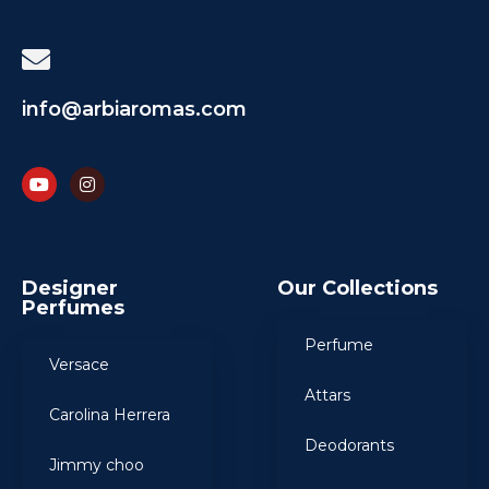
info@arbiaromas.com
Designer
Our Collections
Perfumes
Perfume
Versace
Attars
Carolina Herrera
Deodorants
Jimmy choo