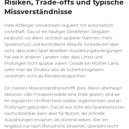
Risiken, Trade-offs und typische
Missverständnisse
Viele Anfänger verwechseln reguliert mit automatisch
vorteilhaft. Das ist ein häufiger Denkfehler. Reguliert
bedeutet vor allem: rechtlich sauberer Rahmen, mehr
Spielerschutz und kontrollierte Abläufe. Es bedeutet aber
nicht, dass jedes Spiel dieselben Auszahlungsbedingungen
hat wie in anderen Ländern oder dass Limits und
Prüfungen nicht spürbar wären. Gerade bei Mother Land
sollte man die Struktur also als Sicherheitsgewinn
verstehen, nicht als Renditeversprechen.
Ein zweites Missverständnis betrifft Boni. Wenn überhaupt
Aktionen oder Freispielmodelle eine Rolle spielen, sind sie
im regulierten Umfeld meist stärker reglementiert und an
Prüfungen gebunden. Das ist aus Sicht des Spielerschutzes
nachvollziehbar, kann aber für Nutzer, die schnelle
Auszahlungen erwarten, als störend wirken. Wer ein
Angebot nur nach Bonushöhe bewertet, übersieht leicht