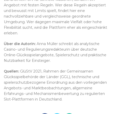
Angebot mit festen Regeln. Wer diese Regeln akzeptiert
und bewusst mit Limits spielt, findet hier eine
nachvollziehbare und vergleichsweise geordnete
Umgebung. Wer dagegen maximale Vielfalt oder hohe
Flexibilität sucht, wird die Plattform eher als eingeschränkt
erleben.
Über die Autorin:
Anna Müller schreibt als analytische
Casino- und Regulierungsredakteurin über deutsche
Online-Glücksspielangebote, Spielerschutz und praktische
Nutzbarkeit für Einsteiger.
Quellen:
GlüStV 2021, Rahmen der Gemeinsamen
Glücksspielbehörde der Länder (GGL), technische und
spielerschutzbezogene Einordnung aus den vorliegenden
Angebots- und Marktbeobachtungen, allgemeine
Erfahrungs- und Mechanismenbewertung zu regulierten
Slot-Plattformen in Deutschland.