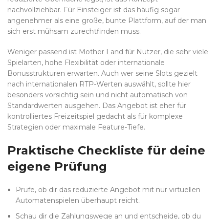
nachvollziehbar. Für Einsteiger ist das häufig sogar
angenehmer als eine große, bunte Plattform, auf der man
sich erst mühsam zurechtfinden muss.
Weniger passend ist Mother Land für Nutzer, die sehr viele
Spielarten, hohe Flexibilität oder internationale
Bonusstrukturen erwarten. Auch wer seine Slots gezielt
nach internationalen RTP-Werten auswählt, sollte hier
besonders vorsichtig sein und nicht automatisch von
Standardwerten ausgehen. Das Angebot ist eher für
kontrolliertes Freizeitspiel gedacht als für komplexe
Strategien oder maximale Feature-Tiefe.
Praktische Checkliste für deine
eigene Prüfung
Prüfe, ob dir das reduzierte Angebot mit nur virtuellen
Automatenspielen überhaupt reicht.
Schau dir die Zahlungswege an und entscheide, ob du