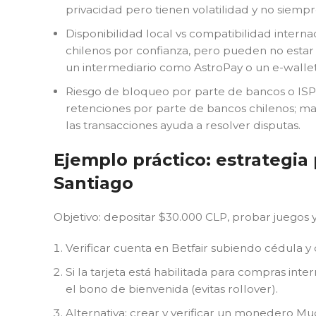
privacidad pero tienen volatilidad y no siempr
Disponibilidad local vs compatibilidad inte
chilenos por confianza, pero pueden no estar
un intermediario como AstroPay o un e-walle
Riesgo de bloqueo por parte de bancos o ISPs
retenciones por parte de bancos chilenos; 
las transacciones ayuda a resolver disputas.
Ejemplo práctico: estrategia
Santiago
Objetivo: depositar $30.000 CLP, probar juegos y
Verificar cuenta en Betfair subiendo cédula 
Si la tarjeta está habilitada para compras inte
el bono de bienvenida (evitas rollover).
Alternativa: crear y verificar un monedero Much