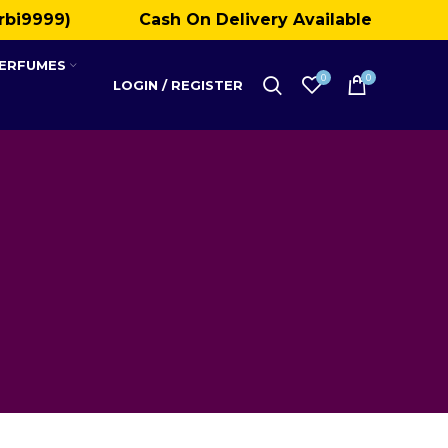
rbi9999)
Cash On Delivery Available
PERFUMES
0
0
LOGIN / REGISTER