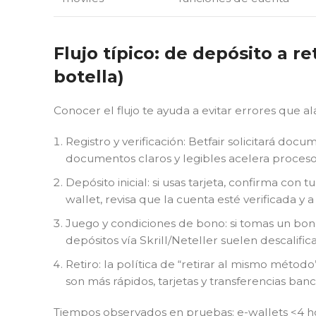
Flujo típico: de depósito a r
botella)
Conocer el flujo te ayuda a evitar errores que a
Registro y verificación: Betfair solicitará do
documentos claros y legibles acelera proceso
Depósito inicial: si usas tarjeta, confirma con
wallet, revisa que la cuenta esté verificada y 
Juego y condiciones de bono: si tomas un bono,
depósitos vía Skrill/Neteller suelen descalifica
Retiro: la política de “retirar al mismo método
son más rápidos, tarjetas y transferencias ba
Tiempos observados en pruebas: e-wallets <4 hora