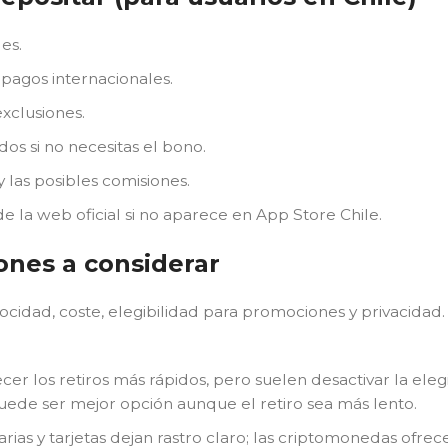
es.
pagos internacionales.
exclusiones.
dos si no necesitas el bono.
las posibles comisiones.
e la web oficial si no aparece en App Store Chile.
iones a considerar
ocidad, coste, elegibilidad para promociones y privacidad
er los retiros más rápidos, pero suelen desactivar la eleg
 puede ser mejor opción aunque el retiro sea más lento.
arias y tarjetas dejan rastro claro; las criptomonedas ofre