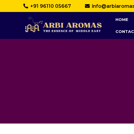
+91 96110 05667
info@arbiaroma
HOME
CONTAC