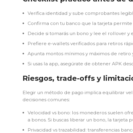
Verifica identidad y sube comprobantes legibl
Confirma con tu banco que la tarjeta permite 
Decide si tomarás un bono y lee el rollover y 
Prefiere e-wallets verificados para retiros rápi
Apunta montos mínimos y máximos de retiro y 
Si usas la app, asegúrate de obtener APK desd
Riesgos, trade-offs y limitac
Elegir un método de pago implica equilibrar vel
decisiones comunes:
Velocidad vs bono: los monederos suelen ofrec
a bonos. Si buscas liberar un bono, la tarjeta
Privacidad vs trazabilidad: transferencias banc