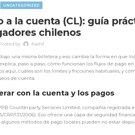
UNCATEGORIZED
 a la cuenta (CL): guía prác
gadores chilenos
Posted by
Kashif
bajo una misma billetera y eso cambia la forma en que lo
 explica, paso a paso, cómo funcionan los flujos de pago en 
 aquí, cuáles son los límites y fricciones habituales, y cóm
eos de cuenta.
rar con la cuenta y los pagos
e PPB Counterparty Services Limited, compañía registrada 
A/CRP/131/2006). Eso ofrece una capa de seguridad financi
 algunos métodos de pago locales pueden no estar dispo