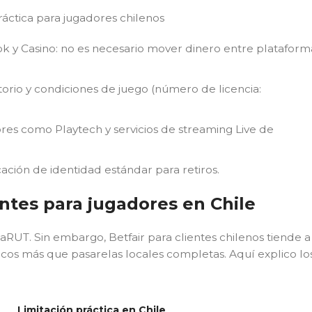
ok y Casino: no es necesario mover dinero entre plataform
torio y condiciones de juego (número de licencia:
res como Playtech y servicios de streaming Live de
cación de identidad estándar para retiros.
tes para jugadores en Chile
aRUT. Sin embargo, Betfair para clientes chilenos tiende 
os más que pasarelas locales completas. Aquí explico los
Limitación práctica en Chile