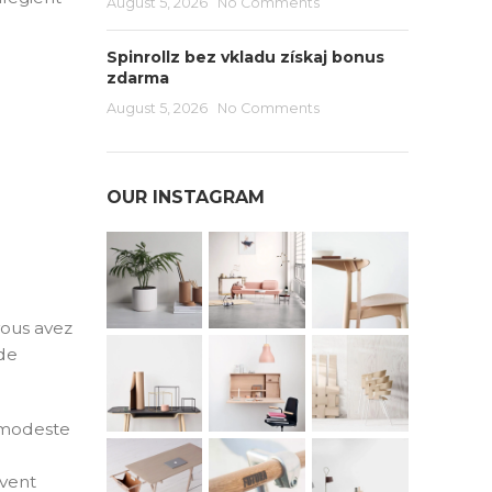
August 5, 2026
No Comments
Spinrollz bez vkladu získaj bonus
zdarma
August 5, 2026
No Comments
OUR INSTAGRAM
vous avez
 de
t modeste
uvent