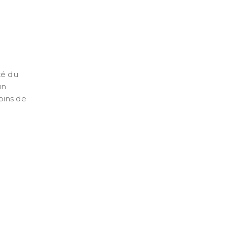
té du
un
oins de