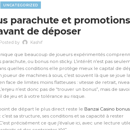
UNCATEGORIZED
us parachute et promotions
 avant de déposer
Posted by
Kashif
écanique que beaucoup de joueurs expérimentés compren
 parachute, ou bonus non sticky. L’intérêt n’est pas seule
ans quelles conditions elle protège mieux le capital de dé
 joueur de machines à sous, c’est souvent là que se joue la
n face de limites moins flatteuses : vitesse de retrait, nive
’enjeu n’est donc pas de “trouver un bonus”, mais de savoir
l de jeu et à votre tolérance au risque.
 point de départ le plus direct reste le
Banzai Casino bonus
 c’est sa structure, ses conditions et sa capacité à rester
. C’est précisément ce que j’évalue ici, avec une lecture uti
retraits et des contraintes KYC.