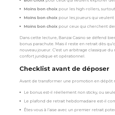
Bon choix
pour ceux qui veulent explorer des 
Moins bon choix
pour les high-rollers, surtout
Moins bon choix
pour les joueurs qui veulent
Moins bon choix
pour ceux qui cherchent des
Dans cette lecture, Banzai Casino se défend bie
bonus parachute. Mais il reste en retrait dès qu’o
nouveau joueur. C’est un arbitrage classique du
confort juridique et opérationnel.
Checklist avant de déposer
Avant de transformer une promotion en dépôt ré
Le bonus est-il réellement non sticky, ou s
Le plafond de retrait hebdomadaire est-il com
Êtes-vous à l’aise avec un premier retrait pot