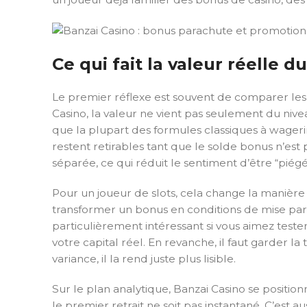
Ce qui fait la valeur réelle 
Le premier réflexe est souvent de comparer les 
Casino, la valeur ne vient pas seulement du nive
que la plupart des formules classiques à wagering
restent retirables tant que le solde bonus n’e
séparée, ce qui réduit le sentiment d’être “piégé”
Pour un joueur de slots, cela change la manièr
transformer un bonus en conditions de mise parfo
particulièrement intéressant si vous aimez tes
votre capital réel. En revanche, il faut garder l
variance, il la rend juste plus lisible.
Sur le plan analytique, Banzai Casino se positio
le premier retrait ne soit pas instantané. C’est a