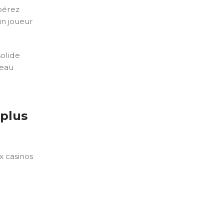
upérez
un joueur
solide
veau
 plus
x casinos