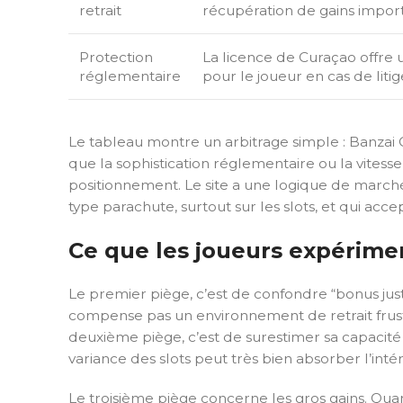
retrait
récupération de gains import
Protection
La licence de Curaçao offre 
réglementaire
pour le joueur en cas de liti
Le tableau montre un arbitrage simple : Banzai 
que la sophistication réglementaire ou la vitess
positionnement. Le site a une logique de marché 
type parachute, surtout sur les slots, et qui acc
Ce que les joueurs expérime
Le premier piège, c’est de confondre “bonus jus
compense pas un environnement de retrait frustra
deuxième piège, c’est de surestimer sa capacit
variance des slots peut très bien absorber l’intér
Le troisième piège concerne les gros gains. Quand