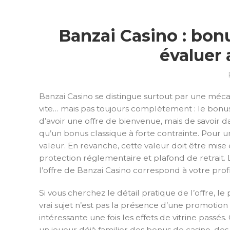
Banzai Casino : bon
évaluer
Banzai Casino se distingue surtout par une m
vite… mais pas toujours complètement : le bonus
d’avoir une offre de bienvenue, mais de savoir d
qu’un bonus classique à forte contrainte. Pour un
valeur. En revanche, cette valeur doit être mise e
protection réglementaire et plafond de retrait. L
l’offre de Banzai Casino correspond à votre profi
Si vous cherchez le détail pratique de l’offre, le
vrai sujet n’est pas la présence d’une promotion :
intéressante une fois les effets de vitrine passés
un joueur déjà familier des bonus de casino, des 