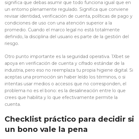
significa que debas asumir que todo funciona igual que en
un entorno plenamente regulado. Significa que conviene
revisar identidad, verificación de cuenta, políticas de pago y
condiciones de uso con una atención superior a la
promedio. Cuando el marco legal no está totalmente
definido, la disciplina del usuario es parte de la gestión del
riesgo.
Otro punto importante es la seguridad operativa. 1Xbet se
apoya en verificación de cuenta y cifrado estándar de la
industria, pero eso no reemplaza tu propia higiene digital. Si
aceptas una promoción sin haber leído los términos, o si
intentas usar medios o accesos que no corresponden, el
problema no es el bono: es la desalineación entre lo que
crees que habilita y lo que efectivamente permite la
cuenta.
Checklist práctico para decidir si
un bono vale la pena