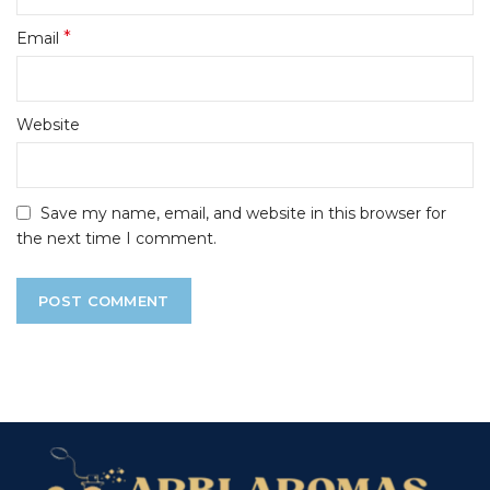
*
Email
Website
Save my name, email, and website in this browser for
the next time I comment.