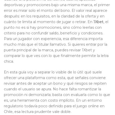
deportivas y promociones bajo una misma marca, el primer
error es mirar solo el monto del bono. El valor real aparece
después: en los requisitos, en la claridad de la oferta y en
cuánto te limita al momento de jugar o retirar. En
1Xbet
, el
punto no es si hay promociones, sino cómo leerlas con
criterio para no confundir saldo, beneficio y condiciones.
Para un jugador con experiencia, esa diferencia importa
mucho más que el titular llamativo. Si quieres entrar por la
puerta principal de la marca, puedes revisar 1Xbet y
comparar lo que ves con lo que finalmente permite la letra
chica.
En esta guía voy a separar lo visible de lo útil: qué suele
ofrecer una plataforma como esta, qué señales conviene
revisar antes de aceptar un bono y qué riesgos se repiten
cuando el usuario se apura. No hace falta romantizar la
promoción ni demonizarla; basta con evaluarla como lo que
es, una herramienta con costo implícito. En un entorno
regulatorio todavía poco definido para el juego online en
Chile, esa lectura prudente vale doble.