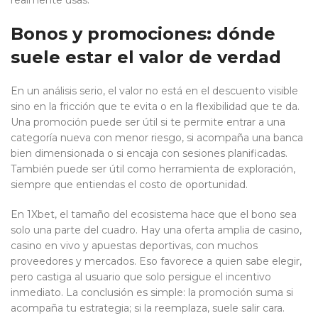
realmente usas.
Bonos y promociones: dónde
suele estar el valor de verdad
En un análisis serio, el valor no está en el descuento visible
sino en la fricción que te evita o en la flexibilidad que te da.
Una promoción puede ser útil si te permite entrar a una
categoría nueva con menor riesgo, si acompaña una banca
bien dimensionada o si encaja con sesiones planificadas.
También puede ser útil como herramienta de exploración,
siempre que entiendas el costo de oportunidad.
En 1Xbet, el tamaño del ecosistema hace que el bono sea
solo una parte del cuadro. Hay una oferta amplia de casino,
casino en vivo y apuestas deportivas, con muchos
proveedores y mercados. Eso favorece a quien sabe elegir,
pero castiga al usuario que solo persigue el incentivo
inmediato. La conclusión es simple: la promoción suma si
acompaña tu estrategia; si la reemplaza, suele salir cara.