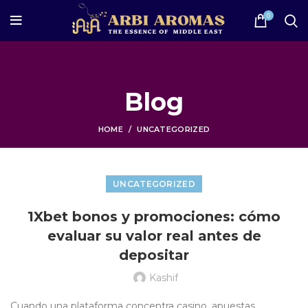
0
Blog
HOME
UNCATEGORIZED
UNCATEGORIZED
1Xbet bonos y promociones: cómo
evaluar su valor real antes de
depositar
Kashif
Cuando una plataforma concentra casino, apuestas