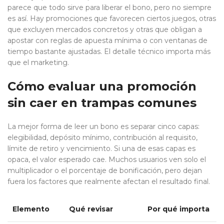
parece que todo sirve para liberar el bono, pero no siempre
es así. Hay promociones que favorecen ciertos juegos, otras
que excluyen mercados concretos y otras que obligan a
apostar con reglas de apuesta mínima o con ventanas de
tiempo bastante ajustadas. El detalle técnico importa más
que el marketing.
Cómo evaluar una promoción
sin caer en trampas comunes
La mejor forma de leer un bono es separar cinco capas:
elegibilidad, depósito mínimo, contribución al requisito,
límite de retiro y vencimiento. Si una de esas capas es
opaca, el valor esperado cae. Muchos usuarios ven solo el
multiplicador o el porcentaje de bonificación, pero dejan
fuera los factores que realmente afectan el resultado final.
Elemento
Qué revisar
Por qué importa