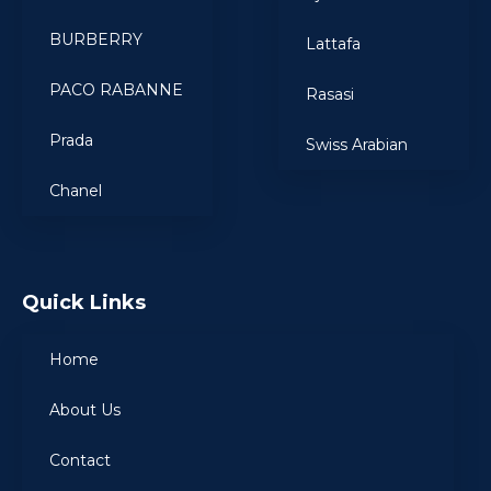
BURBERRY
Lattafa
PACO RABANNE
Rasasi
Prada
Swiss Arabian
Chanel
Quick Links
Home
About Us
Contact