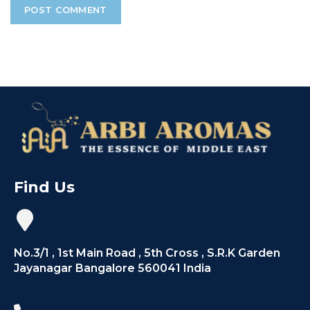
Find Us
No.3/1 , 1st Main Road , 5th Cross , S.R.K Garden
Jayanagar Bangalore 560041 India