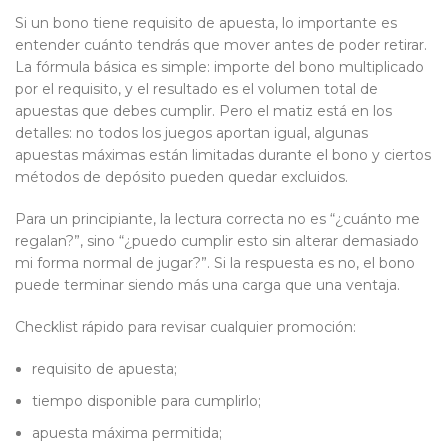
Si un bono tiene requisito de apuesta, lo importante es
entender cuánto tendrás que mover antes de poder retirar.
La fórmula básica es simple: importe del bono multiplicado
por el requisito, y el resultado es el volumen total de
apuestas que debes cumplir. Pero el matiz está en los
detalles: no todos los juegos aportan igual, algunas
apuestas máximas están limitadas durante el bono y ciertos
métodos de depósito pueden quedar excluidos.
Para un principiante, la lectura correcta no es “¿cuánto me
regalan?”, sino “¿puedo cumplir esto sin alterar demasiado
mi forma normal de jugar?”. Si la respuesta es no, el bono
puede terminar siendo más una carga que una ventaja.
Checklist rápido para revisar cualquier promoción:
requisito de apuesta;
tiempo disponible para cumplirlo;
apuesta máxima permitida;