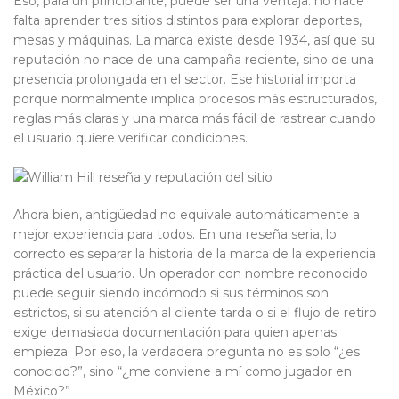
Eso, para un principiante, puede ser una ventaja: no hace
falta aprender tres sitios distintos para explorar deportes,
mesas y máquinas. La marca existe desde 1934, así que su
reputación no nace de una campaña reciente, sino de una
presencia prolongada en el sector. Ese historial importa
porque normalmente implica procesos más estructurados,
reglas más claras y una marca más fácil de rastrear cuando
el usuario quiere verificar condiciones.
Ahora bien, antigüedad no equivale automáticamente a
mejor experiencia para todos. En una reseña seria, lo
correcto es separar la historia de la marca de la experiencia
práctica del usuario. Un operador con nombre reconocido
puede seguir siendo incómodo si sus términos son
estrictos, si su atención al cliente tarda o si el flujo de retiro
exige demasiada documentación para quien apenas
empieza. Por eso, la verdadera pregunta no es solo “¿es
conocido?”, sino “¿me conviene a mí como jugador en
México?”