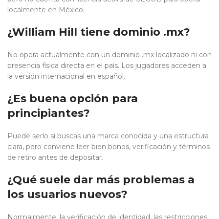
localmente en México.
¿William Hill tiene dominio .mx?
No opera actualmente con un dominio .mx localizado ni con
presencia física directa en el país. Los jugadores acceden a
la versión internacional en español.
¿Es buena opción para
principiantes?
Puede serlo si buscas una marca conocida y una estructura
clara, pero conviene leer bien bonos, verificación y términos
de retiro antes de depositar.
¿Qué suele dar más problemas a
los usuarios nuevos?
Normalmente, la verificación de identidad, las restricciones