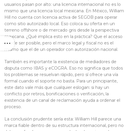
usuarios pasan por alto: una licencia internacional no es lo
mismo que una licencia local mexicana. En México, William
Hill no cuenta con licencia activa de SEGOB para operar
como sitio autorizado local. Eso coloca su oferta en un
terreno offshore o de mercado gris desde la perspectiva
mexicana. ¿Qué implica esto en la práctica? Que el acceso
puede ser posible, pero el marco legal y fiscal no es el
mismo que el de un operador con autorización nacional.
También es importante la existencia de mediadores de
disputa como IBAS y eCOGRA. Eso no significa que todos
los problemas se resuelvan rápido, pero sí ofrece una vía
formal cuando el soporte no basta. Para un principiante,
este dato vale más que cualquier eslogan: si hay un
conflicto por retiros, bonificaciones o verificación, la
existencia de un canal de reclamación ayuda a ordenar el
proceso.
La conclusión prudente sería esta: William Hill parece una
marca fiable dentro de su estructura internacional, pero no