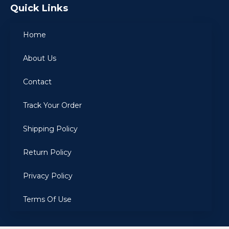
Quick Links
Home
About Us
Contact
Track Your Order
Shipping Policy
Return Policy
Privacy Policy
Terms Of Use