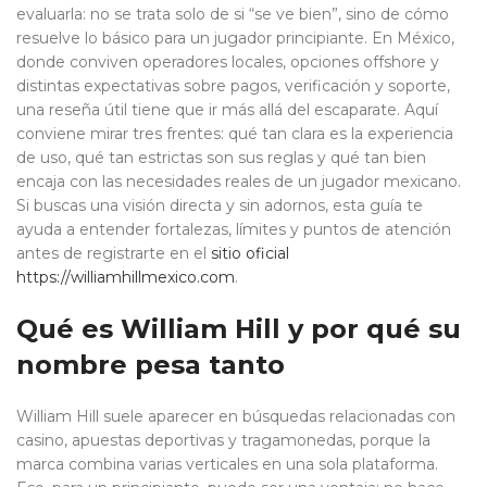
evaluarla: no se trata solo de si “se ve bien”, sino de cómo
resuelve lo básico para un jugador principiante. En México,
donde conviven operadores locales, opciones offshore y
distintas expectativas sobre pagos, verificación y soporte,
una reseña útil tiene que ir más allá del escaparate. Aquí
conviene mirar tres frentes: qué tan clara es la experiencia
de uso, qué tan estrictas son sus reglas y qué tan bien
encaja con las necesidades reales de un jugador mexicano.
Si buscas una visión directa y sin adornos, esta guía te
ayuda a entender fortalezas, límites y puntos de atención
antes de registrarte en el
sitio oficial
https://williamhillmexico.com
.
Qué es William Hill y por qué su
nombre pesa tanto
William Hill suele aparecer en búsquedas relacionadas con
casino, apuestas deportivas y tragamonedas, porque la
marca combina varias verticales en una sola plataforma.