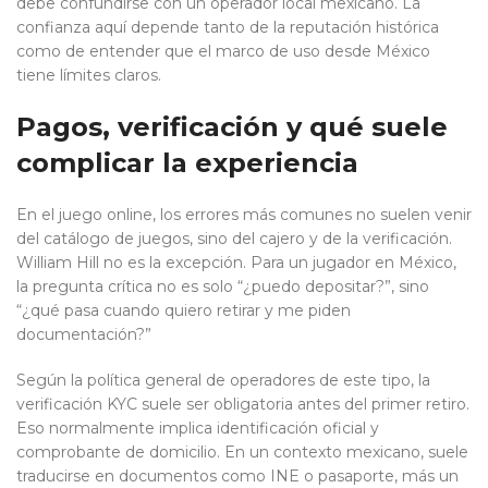
debe confundirse con un operador local mexicano. La
confianza aquí depende tanto de la reputación histórica
como de entender que el marco de uso desde México
tiene límites claros.
Pagos, verificación y qué suele
complicar la experiencia
En el juego online, los errores más comunes no suelen venir
del catálogo de juegos, sino del cajero y de la verificación.
William Hill no es la excepción. Para un jugador en México,
la pregunta crítica no es solo “¿puedo depositar?”, sino
“¿qué pasa cuando quiero retirar y me piden
documentación?”
Según la política general de operadores de este tipo, la
verificación KYC suele ser obligatoria antes del primer retiro.
Eso normalmente implica identificación oficial y
comprobante de domicilio. En un contexto mexicano, suele
traducirse en documentos como INE o pasaporte, más un