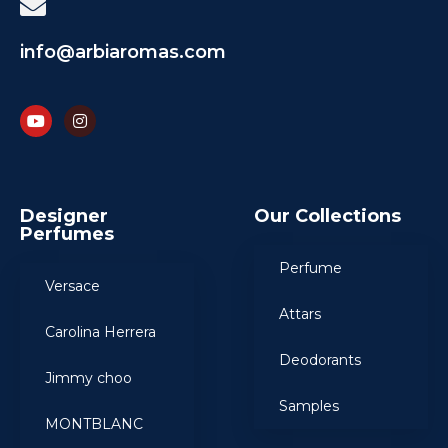
info@arbiaromas.com
Designer
Our Collections
Perfumes
Perfume
Versace
Attars
Carolina Herrera
Deodorants
Jimmy choo
Samples
MONTBLANC