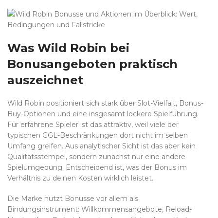
Was Wild Robin bei
Bonusangeboten praktisch
auszeichnet
Wild Robin positioniert sich stark über Slot-Vielfalt, Bonus-
Buy-Optionen und eine insgesamt lockere Spielführung.
Für erfahrene Spieler ist das attraktiv, weil viele der
typischen GGL-Beschränkungen dort nicht im selben
Umfang greifen. Aus analytischer Sicht ist das aber kein
Qualitätsstempel, sondern zunächst nur eine andere
Spielumgebung. Entscheidend ist, was der Bonus im
Verhältnis zu deinen Kosten wirklich leistet.
Die Marke nutzt Bonusse vor allem als
Bindungsinstrument: Willkommensangebote, Reload-