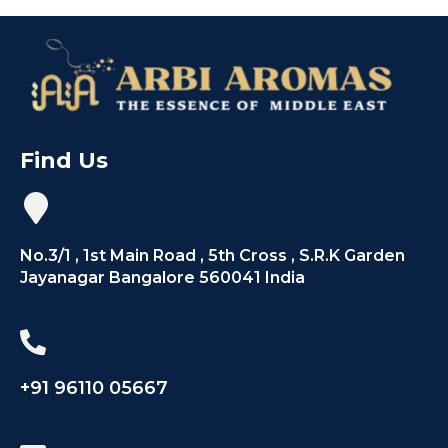
Find Us
No.3/1 , 1st Main Road , 5th Cross , S.R.K Garden
Jayanagar Bangalore 560041 India
+91 96110 05667