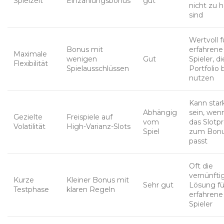
Spielzeit
Einzahlungsbonus
gut
nicht zu h
sind
Wertvoll f
Bonus mit
erfahrene
Maximale
wenigen
Gut
Spieler, di
Flexibilität
Spielausschlüssen
Portfolio 
nutzen
Kann star
Abhängig
sein, wen
Gezielte
Freispiele auf
vom
das Slotpr
Volatilität
High-Varianz-Slots
Spiel
zum Bon
passt
Oft die
vernünfti
Kurze
Kleiner Bonus mit
Sehr gut
Lösung fü
Testphase
klaren Regeln
erfahrene
Spieler