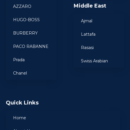
Middle East
AZZARO
HUGO-BOSS
Ajmal
BURBERRY
Lattafa
PACO RABANNE
Rasasi
Prada
Swiss Arabian
Chanel
Quick Links
Home