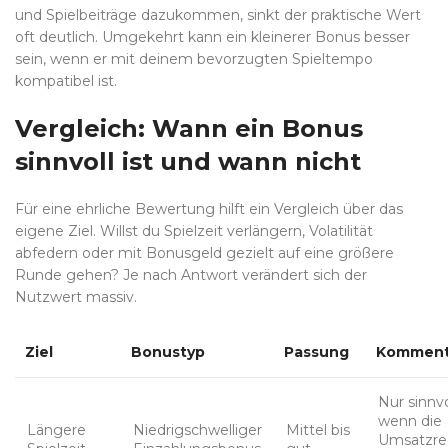
und Spielbeiträge dazukommen, sinkt der praktische Wert
oft deutlich. Umgekehrt kann ein kleinerer Bonus besser
sein, wenn er mit deinem bevorzugten Spieltempo
kompatibel ist.
Vergleich: Wann ein Bonus
sinnvoll ist und wann nicht
Für eine ehrliche Bewertung hilft ein Vergleich über das
eigene Ziel. Willst du Spielzeit verlängern, Volatilität
abfedern oder mit Bonusgeld gezielt auf eine größere
Runde gehen? Je nach Antwort verändert sich der
Nutzwert massiv.
Ziel
Bonustyp
Passung
Komment
Nur sinnvo
wenn die
Längere
Niedrigschwelliger
Mittel bis
Umsatzre