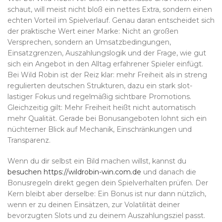
schaut, will meist nicht bloß ein nettes Extra, sondern einen
echten Vorteil im Spielverlauf. Genau daran entscheidet sich
der praktische Wert einer Marke: Nicht an großen
Versprechen, sondern an Umsatzbedingungen,
Einsatzgrenzen, Auszahlungslogik und der Frage, wie gut
sich ein Angebot in den Alltag erfahrener Spieler einfügt.
Bei Wild Robin ist der Reiz klar: mehr Freiheit als in streng
regulierten deutschen Strukturen, dazu ein stark slot-
lastiger Fokus und regelmäßig sichtbare Promotions.
Gleichzeitig gilt: Mehr Freiheit heißt nicht automatisch
mehr Qualität. Gerade bei Bonusangeboten lohnt sich ein
nüchterner Blick auf Mechanik, Einschränkungen und
Transparenz.
Wenn du dir selbst ein Bild machen willst, kannst du
besuchen https://wildrobin-win.com.de
und danach die
Bonusregeln direkt gegen dein Spielverhalten prüfen. Der
Kern bleibt aber derselbe: Ein Bonus ist nur dann nützlich,
wenn er zu deinen Einsätzen, zur Volatilität deiner
bevorzugten Slots und zu deinem Auszahlungsziel passt.