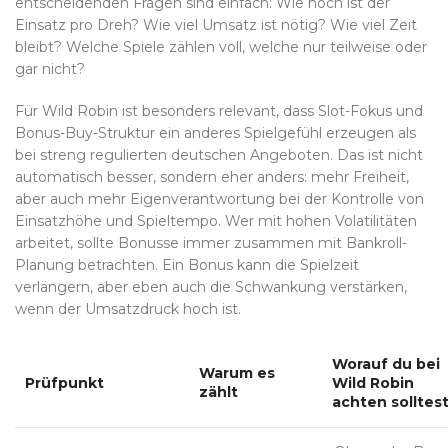
entscheidenden Fragen sind einfach: Wie hoch ist der
Einsatz pro Dreh? Wie viel Umsatz ist nötig? Wie viel Zeit
bleibt? Welche Spiele zählen voll, welche nur teilweise oder
gar nicht?
Für Wild Robin ist besonders relevant, dass Slot-Fokus und
Bonus-Buy-Struktur ein anderes Spielgefühl erzeugen als
bei streng regulierten deutschen Angeboten. Das ist nicht
automatisch besser, sondern eher anders: mehr Freiheit,
aber auch mehr Eigenverantwortung bei der Kontrolle von
Einsatzhöhe und Spieltempo. Wer mit hohen Volatilitäten
arbeitet, sollte Bonusse immer zusammen mit Bankroll-
Planung betrachten. Ein Bonus kann die Spielzeit
verlängern, aber eben auch die Schwankung verstärken,
wenn der Umsatzdruck hoch ist.
Worauf du bei
Warum es
Prüfpunkt
Wild Robin
zählt
achten solltes