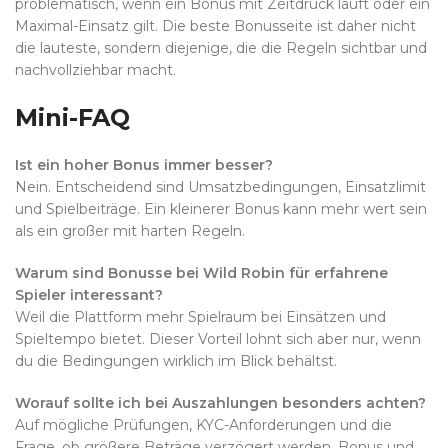
problematisch, wenn ein Bonus mit Zeitdruck läuft oder ein
Maximal-Einsatz gilt. Die beste Bonusseite ist daher nicht
die lauteste, sondern diejenige, die die Regeln sichtbar und
nachvollziehbar macht.
Mini-FAQ
Ist ein hoher Bonus immer besser?
Nein. Entscheidend sind Umsatzbedingungen, Einsatzlimit
und Spielbeiträge. Ein kleinerer Bonus kann mehr wert sein
als ein großer mit harten Regeln.
Warum sind Bonusse bei Wild Robin für erfahrene
Spieler interessant?
Weil die Plattform mehr Spielraum bei Einsätzen und
Spieltempo bietet. Dieser Vorteil lohnt sich aber nur, wenn
du die Bedingungen wirklich im Blick behältst.
Worauf sollte ich bei Auszahlungen besonders achten?
Auf mögliche Prüfungen, KYC-Anforderungen und die
Frage, ob größere Beträge verzögert werden. Bonus und