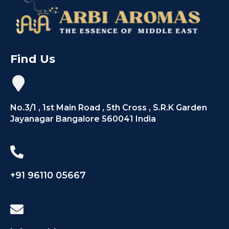
Find Us
No.3/1 , 1st Main Road , 5th Cross , S.R.K Garden
Jayanagar Bangalore 560041 India
+91 96110 05667