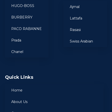
HUGO-BOSS
Ajmal
BURBERRY
Lattafa
PACO RABANNE
Rasasi
Prada
Swiss Arabian
Chanel
Quick Links
Home
About Us