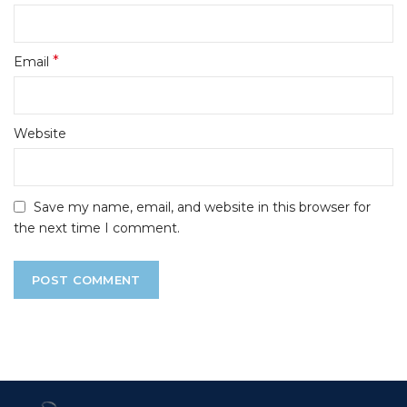
*
Email
Website
Save my name, email, and website in this browser for
the next time I comment.