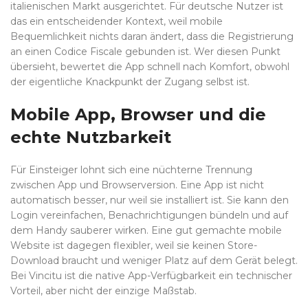
italienischen Markt ausgerichtet. Für deutsche Nutzer ist
das ein entscheidender Kontext, weil mobile
Bequemlichkeit nichts daran ändert, dass die Registrierung
an einen Codice Fiscale gebunden ist. Wer diesen Punkt
übersieht, bewertet die App schnell nach Komfort, obwohl
der eigentliche Knackpunkt der Zugang selbst ist.
Mobile App, Browser und die
echte Nutzbarkeit
Für Einsteiger lohnt sich eine nüchterne Trennung
zwischen App und Browserversion. Eine App ist nicht
automatisch besser, nur weil sie installiert ist. Sie kann den
Login vereinfachen, Benachrichtigungen bündeln und auf
dem Handy sauberer wirken. Eine gut gemachte mobile
Website ist dagegen flexibler, weil sie keinen Store-
Download braucht und weniger Platz auf dem Gerät belegt.
Bei Vincitu ist die native App-Verfügbarkeit ein technischer
Vorteil, aber nicht der einzige Maßstab.