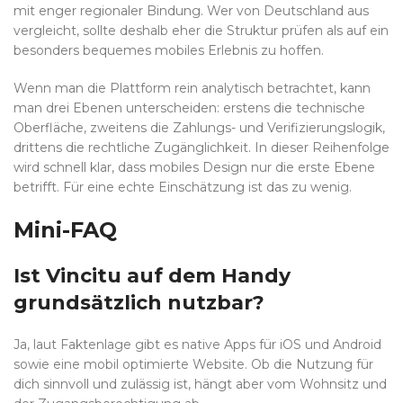
mit enger regionaler Bindung. Wer von Deutschland aus
vergleicht, sollte deshalb eher die Struktur prüfen als auf ein
besonders bequemes mobiles Erlebnis zu hoffen.
Wenn man die Plattform rein analytisch betrachtet, kann
man drei Ebenen unterscheiden: erstens die technische
Oberfläche, zweitens die Zahlungs- und Verifizierungslogik,
drittens die rechtliche Zugänglichkeit. In dieser Reihenfolge
wird schnell klar, dass mobiles Design nur die erste Ebene
betrifft. Für eine echte Einschätzung ist das zu wenig.
Mini-FAQ
Ist Vincitu auf dem Handy
grundsätzlich nutzbar?
Ja, laut Faktenlage gibt es native Apps für iOS und Android
sowie eine mobil optimierte Website. Ob die Nutzung für
dich sinnvoll und zulässig ist, hängt aber vom Wohnsitz und