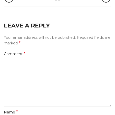
LEAVE A REPLY
Your email address will not be published.
Required fields are
*
marked
*
Comment
*
Name