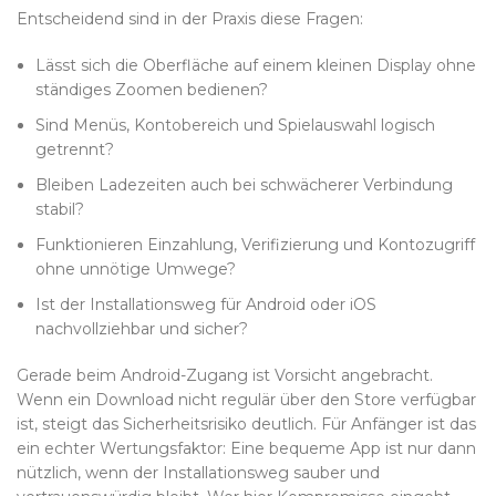
Entscheidend sind in der Praxis diese Fragen:
Lässt sich die Oberfläche auf einem kleinen Display ohne
ständiges Zoomen bedienen?
Sind Menüs, Kontobereich und Spielauswahl logisch
getrennt?
Bleiben Ladezeiten auch bei schwächerer Verbindung
stabil?
Funktionieren Einzahlung, Verifizierung und Kontozugriff
ohne unnötige Umwege?
Ist der Installationsweg für Android oder iOS
nachvollziehbar und sicher?
Gerade beim Android-Zugang ist Vorsicht angebracht.
Wenn ein Download nicht regulär über den Store verfügbar
ist, steigt das Sicherheitsrisiko deutlich. Für Anfänger ist das
ein echter Wertungsfaktor: Eine bequeme App ist nur dann
nützlich, wenn der Installationsweg sauber und