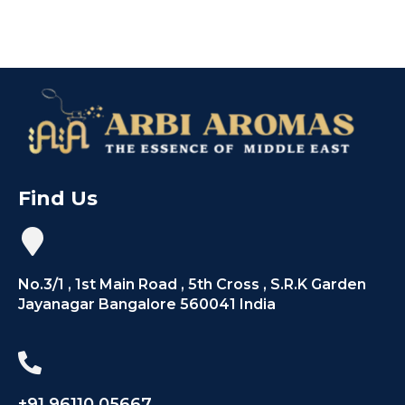
Find Us
No.3/1 , 1st Main Road , 5th Cross , S.R.K Garden
Jayanagar Bangalore 560041 India
+91 96110 05667