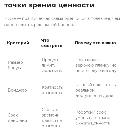
точки зрения ценности
Ниже — практическая схема оценки. Она полезнее, чем
просто читать рекламный баннер.
Что
Критерий
Почему это важно
смотреть
Процент,
Показывает
Размер
лимит,
верхнюю планку, но
бонуса
фриспины
не итоговую выгоду
Главный показатель
Кратность
Вейджер
реальной
отыгрыша
доступности денег
Сколько
Короткий срок
Срок
времени
уменьшает шанс
действия
даётся на
выжать ценность
отыгрыш