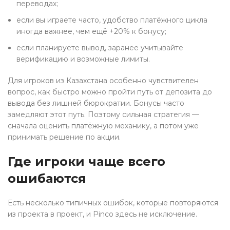
переводах;
если вы играете часто, удобство платёжного цикла
иногда важнее, чем ещё +20% к бонусу;
если планируете вывод, заранее учитывайте
верификацию и возможные лимиты.
Для игроков из Казахстана особенно чувствителен
вопрос, как быстро можно пройти путь от депозита до
вывода без лишней бюрократии. Бонусы часто
замедляют этот путь. Поэтому сильная стратегия —
сначала оценить платёжную механику, а потом уже
принимать решение по акции.
Где игроки чаще всего
ошибаются
Есть несколько типичных ошибок, которые повторяются
из проекта в проект, и Pinco здесь не исключение.