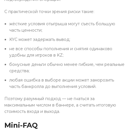
С практической точки зрения риски такие:
жёсткие условия отыгрыша могут съесть большую
часть ценности;
KYC может задержать вывод;
не все способы пополнения и снятия одинаково
удобны для игроков в KZ;
бонусные деньги обычно менее гибкие, чем реальные
средства;
любая ошибка в выборе акции может заморозить
часть банкролла до выполнения условий.
Поэтому разумный подход — не гнаться за
максимальным числом в баннере, а считать итоговую
стоимость входа и выхода.
Mini-FAQ