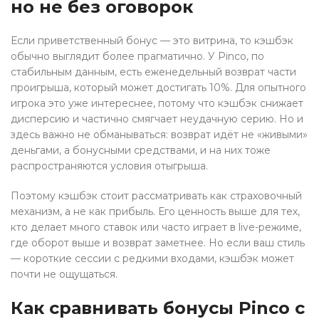
но не без оговорок
Если приветственный бонус — это витрина, то кэшбэк
обычно выглядит более прагматично. У Pinco, по
стабильным данным, есть еженедельный возврат части
проигрыша, который может достигать 10%. Для опытного
игрока это уже интереснее, потому что кэшбэк снижает
дисперсию и частично смягчает неудачную серию. Но и
здесь важно не обманываться: возврат идёт не «живыми»
деньгами, а бонусными средствами, и на них тоже
распространяются условия отыгрыша.
Поэтому кэшбэк стоит рассматривать как страховочный
механизм, а не как прибыль. Его ценность выше для тех,
кто делает много ставок или часто играет в live-режиме,
где оборот выше и возврат заметнее. Но если ваш стиль
— короткие сессии с редкими входами, кэшбэк может
почти не ощущаться.
Как сравнивать бонусы Pinco с