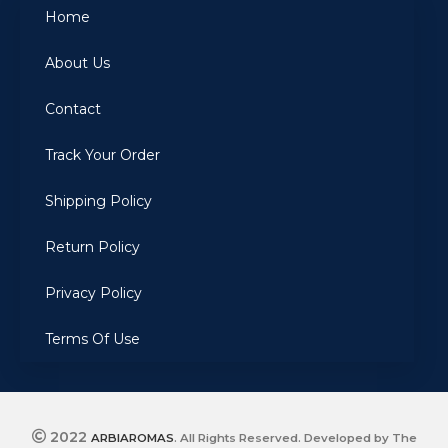
Home
About Us
Contact
Track Your Order
Shipping Policy
Return Policy
Privacy Policy
Terms Of Use
2022
ARBIAROMAS
. All Rights Reserved. Developed by The