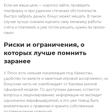
Если же ваша цель — коротко зайти, проверить
платформу и при удачном стечении обстоятельств
быстро забрать деньги, бонус может мешать. В таком
случае лучше сначала оценить саму механику работы
счёта и платежей, а уже потом решать, нужен ли промо-
пакет.
Риски и ограничения, о
которых лучше помнить
заранее
У Pinco есть сильная локализация под Казахстан,
удобство по валюте и заметный игровой ассортимент, но
бонусная часть не освобождает от базовых рисков
офшорной модели. По доступным данным, остаются
вопросы к лицензированию: информация не выглядит
однозначно верифицируемой, а это уже повод быть
внимательнее к правилам и хранить собственные
подтверждения операций.