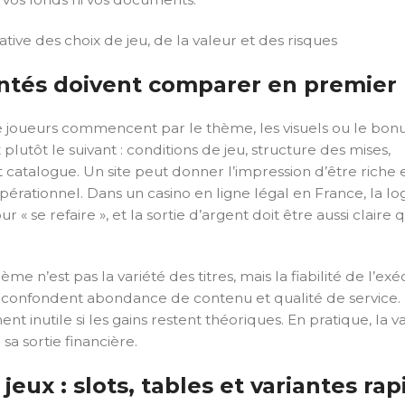
ntés doivent comparer en premier
 joueurs commencent par le thème, les visuels ou le bonus
plutôt le suivant : conditions de jeu, structure des mises,
 catalogue. Un site peut donner l’impression d’être riche 
opérationnel. Dans un casino en ligne légal en France, la l
ur « se refaire », et la sortie d’argent doit être aussi claire 
 n’est pas la variété des titres, mais la fiabilité de l’exé
ils confondent abondance de contenu et qualité de service
 inutile si les gains restent théoriques. En pratique, la v
sa sortie financière.
eux : slots, tables et variantes rap