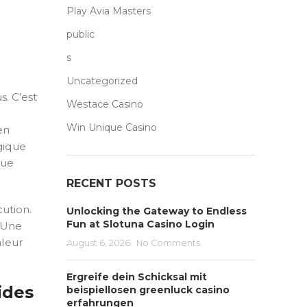
Play Avia Masters
public
s
Uncategorized
. C’est
Westace Casino
Win Unique Casino
en
ogique
que
RECENT POSTS
cution.
Unlocking the Gateway to Endless
Fun at Slotuna Casino Login
. Une
aleur
August 6, 2026
No Comments
Ergreife dein Schicksal mit
ides
beispiellosen greenluck casino
erfahrungen