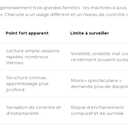
énéralement trois grandes familles : les machines à sous, 
ux. Chacune a un usage différent et un niveau de contrôle d
Point fort apparent
Limite à surveiller
Lecture simple, sessions
Volatilité, volatilité mal c
rapides, nombreux
rendement souvent sure
thèmes
Structure connue,
Moins « spectaculaire »,
apprentissage plus
demande plus de discipli
profond
Sensation de contrôle et
Risque d’enchaînement
d’instantanéité
compulsif et de surmise