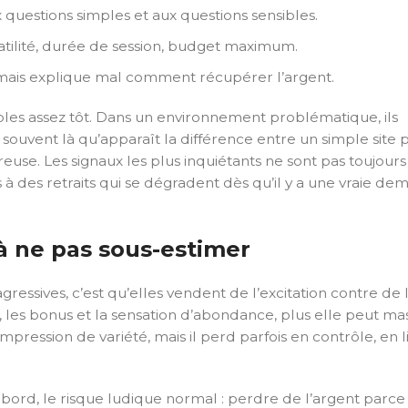
questions simples et aux questions sensibles.
latilité, durée de session, budget maximum.
 mais explique mal comment récupérer l’argent.
ibles assez tôt. Dans un environnement problématique, ils
st souvent là qu’apparaît la différence entre un simple site 
use. Les signaux les plus inquiétants ne sont pas toujours
s à des retraits qui se dégradent dès qu’il y a une vraie d
 à ne pas sous-estimer
agressives, c’est qu’elles vendent de l’excitation contre de 
e, les bonus et la sensation d’abondance, plus elle peut m
mpression de variété, mais il perd parfois en contrôle, en lis
 D’abord, le risque ludique normal : perdre de l’argent parce