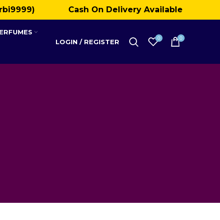
rbi9999)
Cash On Delivery Available
PERFUMES
0
0
LOGIN / REGISTER