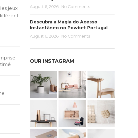
August 6, 2026
No Comments
les jeux
ifférent.
Descubra a Magia do Acesso
Instantâneo no Powbet Portugal
August 6, 2026
No Comments
omprise,
OUR INSTAGRAM
stimé
ne