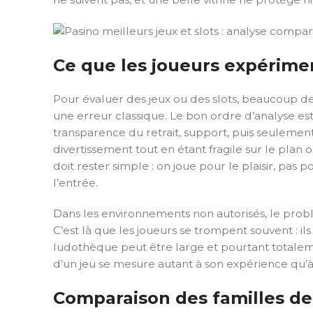
Ce que les joueurs expérime
Pour évaluer des jeux ou des slots, beaucoup de
une erreur classique. Le bon ordre d’analyse est 
transparence du retrait, support, puis seulement
divertissement tout en étant fragile sur le plan 
doit rester simple : on joue pour le plaisir, pas po
l’entrée.
Dans les environnements non autorisés, le problème
C’est là que les joueurs se trompent souvent : 
ludothèque peut être large et pourtant totalement
d’un jeu se mesure autant à son expérience qu’à 
Comparaison des familles de j