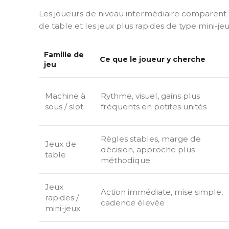
Les joueurs de niveau intermédiaire comparent g
de table et les jeux plus rapides de type mini-je
Famille de
Ce que le joueur y cherche
jeu
Machine à
Rythme, visuel, gains plus
sous / slot
fréquents en petites unités
Règles stables, marge de
Jeux de
décision, approche plus
table
méthodique
Jeux
Action immédiate, mise simple,
rapides /
cadence élevée
mini-jeux