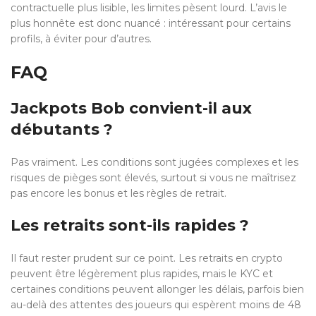
contractuelle plus lisible, les limites pèsent lourd. L’avis le
plus honnête est donc nuancé : intéressant pour certains
profils, à éviter pour d’autres.
FAQ
Jackpots Bob convient-il aux
débutants ?
Pas vraiment. Les conditions sont jugées complexes et les
risques de pièges sont élevés, surtout si vous ne maîtrisez
pas encore les bonus et les règles de retrait.
Les retraits sont-ils rapides ?
Il faut rester prudent sur ce point. Les retraits en crypto
peuvent être légèrement plus rapides, mais le KYC et
certaines conditions peuvent allonger les délais, parfois bien
au-delà des attentes des joueurs qui espèrent moins de 48