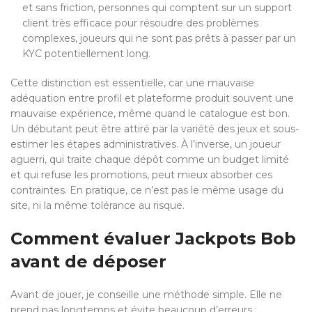
et sans friction, personnes qui comptent sur un support
client très efficace pour résoudre des problèmes
complexes, joueurs qui ne sont pas prêts à passer par un
KYC potentiellement long.
Cette distinction est essentielle, car une mauvaise
adéquation entre profil et plateforme produit souvent une
mauvaise expérience, même quand le catalogue est bon.
Un débutant peut être attiré par la variété des jeux et sous-
estimer les étapes administratives. À l’inverse, un joueur
aguerri, qui traite chaque dépôt comme un budget limité
et qui refuse les promotions, peut mieux absorber ces
contraintes. En pratique, ce n’est pas le même usage du
site, ni la même tolérance au risque.
Comment évaluer Jackpots Bob
avant de déposer
Avant de jouer, je conseille une méthode simple. Elle ne
prend pas longtemps et évite beaucoup d’erreurs :