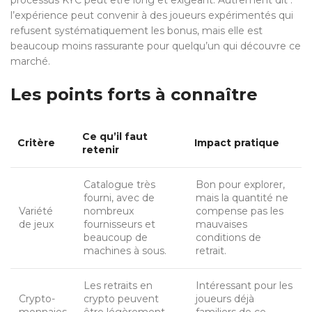
l’expérience peut convenir à des joueurs expérimentés qui
refusent systématiquement les bonus, mais elle est
beaucoup moins rassurante pour quelqu’un qui découvre ce
marché.
Les points forts à connaître
Ce qu’il faut
Critère
Impact pratique
retenir
Catalogue très
Bon pour explorer,
fourni, avec de
mais la quantité ne
Variété
nombreux
compense pas les
de jeux
fournisseurs et
mauvaises
beaucoup de
conditions de
machines à sous.
retrait.
Les retraits en
Intéressant pour les
Crypto-
crypto peuvent
joueurs déjà
monnaies
être légèrement
familiers de ce