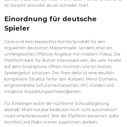
ist Vorsicht sinnvoller als ein schneller Start.
Einordnung für deutsche
Spieler
Cazeus ist kein klassisches Komfortprodukt für den
regulierten deutschen Massenmarkt, sondern eher ein
umfangreiches Offshore-Angebot mit mobilem Fokus. Die
Plattform kann für Nutzer interessant sein, die viele Inhalte
auf dem Smartphone öffnen möchten und ein breites
Spielangebot schätzen. Der Preis dafür ist eine deutlich
komplexere Struktur hinter den Kulissen: Mirror-Domains,
eingeschränkte Schutzmechanismen, KYC-Hürden und
mögliche Auszahlungsschwierigkeiten.
Für Einsteiger lautet die nüchterne Schlussfolgerung
deshalb: Mobil nutzbar bedeutet noch nicht automatisch
mobil empfehlenswert. Wer die Plattform bewertet, sollte
Komfort und Risiko immer zusammen denken.