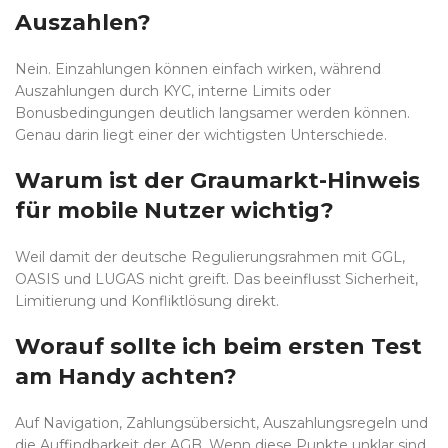
Auszahlen?
Nein. Einzahlungen können einfach wirken, während
Auszahlungen durch KYC, interne Limits oder
Bonusbedingungen deutlich langsamer werden können.
Genau darin liegt einer der wichtigsten Unterschiede.
Warum ist der Graumarkt-Hinweis
für mobile Nutzer wichtig?
Weil damit der deutsche Regulierungsrahmen mit GGL,
OASIS und LUGAS nicht greift. Das beeinflusst Sicherheit,
Limitierung und Konfliktlösung direkt.
Worauf sollte ich beim ersten Test
am Handy achten?
Auf Navigation, Zahlungsübersicht, Auszahlungsregeln und
die Auffindbarkeit der AGB. Wenn diese Punkte unklar sind,