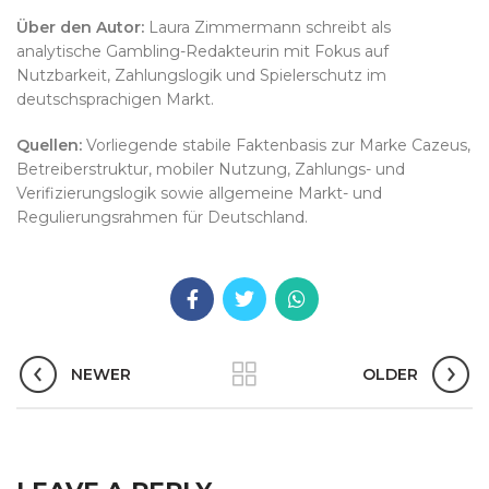
Über den Autor:
Laura Zimmermann schreibt als
analytische Gambling-Redakteurin mit Fokus auf
Nutzbarkeit, Zahlungslogik und Spielerschutz im
deutschsprachigen Markt.
Quellen:
Vorliegende stabile Faktenbasis zur Marke Cazeus,
Betreiberstruktur, mobiler Nutzung, Zahlungs- und
Verifizierungslogik sowie allgemeine Markt- und
Regulierungsrahmen für Deutschland.
NEWER
OLDER