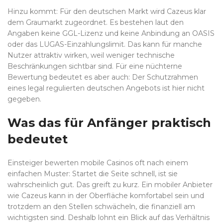
Hinzu kommt: Für den deutschen Markt wird Cazeus klar
dem Graumarkt zugeordnet. Es bestehen laut den
Angaben keine GGL-Lizenz und keine Anbindung an OASIS
oder das LUGAS-Einzahlungslimit. Das kann für manche
Nutzer attraktiv wirken, weil weniger technische
Beschränkungen sichtbar sind. Für eine nüchterne
Bewertung bedeutet es aber auch: Der Schutzrahmen
eines legal regulierten deutschen Angebots ist hier nicht
gegeben.
Was das für Anfänger praktisch
bedeutet
Einsteiger bewerten mobile Casinos oft nach einem
einfachen Muster: Startet die Seite schnell, ist sie
wahrscheinlich gut. Das greift zu kurz. Ein mobiler Anbieter
wie Cazeus kann in der Oberfläche komfortabel sein und
trotzdem an den Stellen schwächeln, die finanziell am
wichtigsten sind. Deshalb lohnt ein Blick auf das Verhältnis