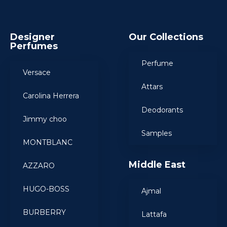
Designer
Our Collections
Perfumes
Perfume
Versace
Attars
Carolina Herrera
Deodorants
Jimmy choo
Samples
MONTBLANC
Middle East
AZZARO
HUGO-BOSS
Ajmal
BURBERRY
Lattafa