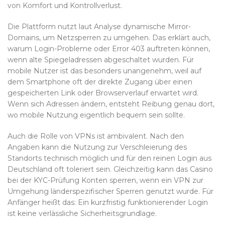
von Komfort und Kontrollverlust.
Die Plattform nutzt laut Analyse dynamische Mirror-
Domains, um Netzsperren zu umgehen. Das erklärt auch,
warum Login-Probleme oder Error 403 auftreten können,
wenn alte Spiegeladressen abgeschaltet wurden. Für
mobile Nutzer ist das besonders unangenehm, weil auf
dem Smartphone oft der direkte Zugang über einen
gespeicherten Link oder Browserverlauf erwartet wird.
Wenn sich Adressen ändern, entsteht Reibung genau dort,
wo mobile Nutzung eigentlich bequem sein sollte.
Auch die Rolle von VPNs ist ambivalent. Nach den
Angaben kann die Nutzung zur Verschleierung des
Standorts technisch möglich und für den reinen Login aus
Deutschland oft toleriert sein. Gleichzeitig kann das Casino
bei der KYC-Prüfung Konten sperren, wenn ein VPN zur
Umgehung länderspezifischer Sperren genutzt wurde. Für
Anfänger heißt das: Ein kurzfristig funktionierender Login
ist keine verlässliche Sicherheitsgrundlage.