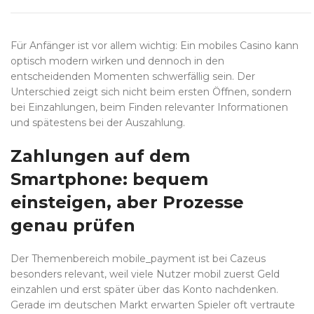
Für Anfänger ist vor allem wichtig: Ein mobiles Casino kann
optisch modern wirken und dennoch in den
entscheidenden Momenten schwerfällig sein. Der
Unterschied zeigt sich nicht beim ersten Öffnen, sondern
bei Einzahlungen, beim Finden relevanter Informationen
und spätestens bei der Auszahlung.
Zahlungen auf dem
Smartphone: bequem
einsteigen, aber Prozesse
genau prüfen
Der Themenbereich mobile_payment ist bei Cazeus
besonders relevant, weil viele Nutzer mobil zuerst Geld
einzahlen und erst später über das Konto nachdenken.
Gerade im deutschen Markt erwarten Spieler oft vertraute