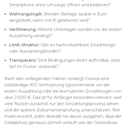
Smartphone ohne Umwege öffnen und bedienen?
Währungslogik:
Werden Beträge sauber in Euro
dargestellt, wenn mit € gearbeitet wird?
Verifizierung:
Welche Unterlagen werden vor der ersten
Auszahlung verlangt?
Limit-Struktur:
Gibt es nachvollziehbare Einzahlungs-
oder Auszahlungshürden?
Transparenz:
Sind Bedingungen leicht auffindbar, statt
tief im Footer versteckt?
Nach den vorliegenden Fakten verlangt Cazeus eine
vollständige KYC-Verifizierung typischerweise vor der
ersten Auszahlung oder bei kumulierten Einzahlungen von
über 2.000 €. Das ist für Anfänger besonders relevant, weil
viele Nutzer zunächst nur den Einzahlungsprozess sehen
und die spätere Dokumentenprüfung unterschätzen. Wer
mobil einzahlt, sollte deshalb nie davon ausgehen, dass der
Geldabfluss genauso schnell verläuft wie der Geldzufluss.