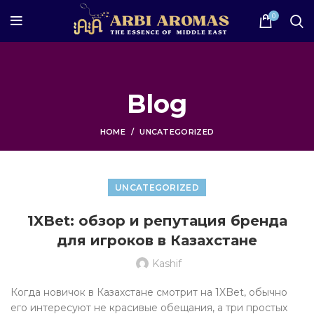
0
Blog
HOME
UNCATEGORIZED
UNCATEGORIZED
1XBet: обзор и репутация бренда
для игроков в Казахстане
Kashif
Когда новичок в Казахстане смотрит на 1XBet, обычно
его интересуют не красивые обещания, а три простых