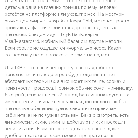
Для Казахстана платежи — это не второстепенная
деталь, а одна из главных причин, почему человек
остаётся на платформе или уходит с неё. На местном
рынке доминирует Kaspi.kz / Kaspi Gold, и это не просто
привычка, а фактический стандарт повседневных
платежей. Следом идут Halyk Bank, карты
Visa/Mastercard, мобильный баланс и другие методы.
Если сервис не ощущается «нормально через Kaspi»,
конверсия у него в Казахстане заметно падает.
Для 1XBet это означает простую вещь: удобство
пополнения и вывода игрок будет оценивать не в
абстрактных терминах, а в конкретных тенге, сроках и
понятности процесса. Новичок обычно хочет минималку,
быстрый депозит и ясный вывод без лишних кругов. Но
именно тут и начинается реальная дисциплина: любые
платежные обещания нужно сверять по правилам
кабинета, а не по чужим отзывам. Важно смотреть, есть
ли комиссии, какие лимиты действуют и как проходит
верификация. Если этого не сделать заранее, даже
удобная платёжная схема может превратиться в