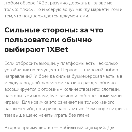
любом обзоре 1XBet разумно держать в голове не
только плюсы, но и «серую зону» между маркетингом и
тем, что подтверждается документами.
Сильные стороны: за что
пользователи обычно
выбирают 1XBet
Если отбросить эмоции, у платформы есть несколько
устойчивых преимуществ. Первое — широкий выбор
направлений. У бренда сильна букмекерская часть, а в
международной экосистеме казино-раздел обычно
ассоциируется с огромным количеством игр: слотами,
настольными играми, live-казино и собственными мини-
играми. Для новичка это означает не только «много
развлечений», но и риск распылиться. Чем шире витрина,
тем выше шанс начать играть без плана.
Второе преимущество — мобильный сценарий. Для