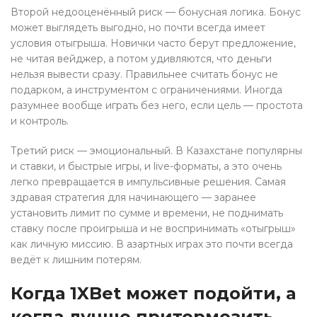
Второй недооценённый риск — бонусная логика. Бонус
может выглядеть выгодно, но почти всегда имеет
условия отыгрыша. Новички часто берут предложение,
не читая вейджер, а потом удивляются, что деньги
нельзя вывести сразу. Правильнее считать бонус не
подарком, а инструментом с ограничениями. Иногда
разумнее вообще играть без него, если цель — простота
и контроль.
Третий риск — эмоциональный. В Казахстане популярны
и ставки, и быстрые игры, и live-форматы, а это очень
легко превращается в импульсивные решения. Самая
здравая стратегия для начинающего — заранее
установить лимит по сумме и времени, не поднимать
ставку после проигрыша и не воспринимать «отыгрыш»
как личную миссию. В азартных играх это почти всегда
ведёт к лишним потерям.
Когда 1XBet может подойти, а
когда лучше притормозить