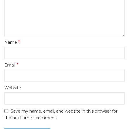
*
Name
*
Email
Website
Save my name, email, and website in this browser for
the next time I comment.