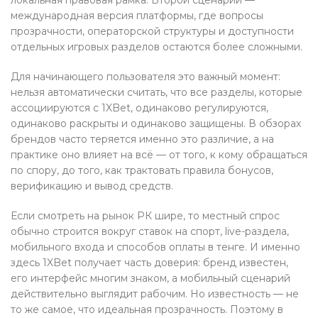
локальная правовая рамка. Второй сценарий —
международная версия платформы, где вопросы
прозрачности, операторской структуры и доступности
отдельных игровых разделов остаются более сложными.
Для начинающего пользователя это важный момент:
нельзя автоматически считать, что все разделы, которые
ассоциируются с 1XBet, одинаково регулируются,
одинаково раскрыты и одинаково защищены. В обзорах
брендов часто теряется именно это различие, а на
практике оно влияет на всё — от того, к кому обращаться
по спору, до того, как трактовать правила бонусов,
верификацию и вывод средств.
Если смотреть на рынок РК шире, то местный спрос
обычно строится вокруг ставок на спорт, live-раздела,
мобильного входа и способов оплаты в тенге. И именно
здесь 1XBet получает часть доверия: бренд известен,
его интерфейс многим знаком, а мобильный сценарий
действительно выглядит рабочим. Но известность — не
то же самое, что идеальная прозрачность. Поэтому в