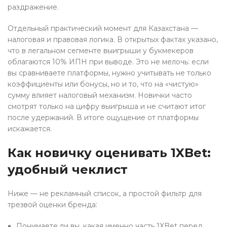
раздражение.
Отдельный практический момент для Казахстана —
налоговая и правовая логика. В открытых фактах указано,
что в легальном сегменте выигрыши у букмекеров
облагаются 10% ИПН при выводе. Это не мелочь: если
вы сравниваете платформы, нужно учитывать не только
коэффициенты или бонусы, но и то, что на «чистую»
сумму влияет налоговый механизм. Новички часто
смотрят только на цифру выигрыша и не считают итог
после удержаний. В итоге ощущение от платформы
искажается.
Как новичку оценивать 1XBet:
удобный чеклист
Ниже — не рекламный список, а простой фильтр для
трезвой оценки бренда:
Понимаете ли вы, какая именно часть 1XBet перед