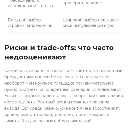
повседневного
проверять заранее
использования в тенге
Большой выбор
Широкий выбор повышает
игровых направлений
риск импульсивной игры
Риски и trade-offs: что часто
недооценивают
Самый частый просчёт новичка — считать, что известный
бренд автоматически безопасен. На практике всё
наоборот: чем крупнее площадка, тем внимательнее
нужно смотреть на конкретный сценарий использования.
Если вы заходите ради ставок на спорт, вам важны линия,
коэффициенты, быстрый вход и понятные правила
вывода. Если ради казино, уже критичнее ассортимент,
проверяемость провайдеров, честность механик и
лимиты. Это два разных набора ожиданий.