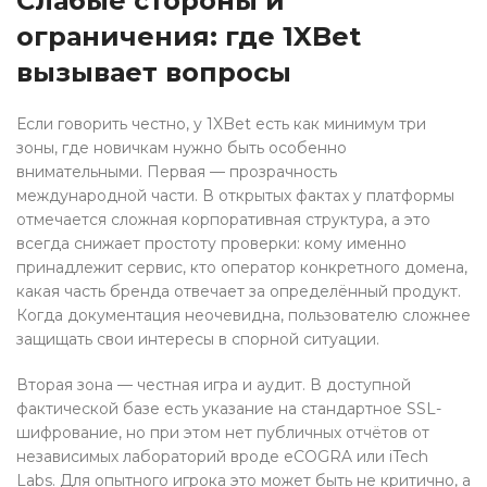
Слабые стороны и
ограничения: где 1XBet
вызывает вопросы
Если говорить честно, у 1XBet есть как минимум три
зоны, где новичкам нужно быть особенно
внимательными. Первая — прозрачность
международной части. В открытых фактах у платформы
отмечается сложная корпоративная структура, а это
всегда снижает простоту проверки: кому именно
принадлежит сервис, кто оператор конкретного домена,
какая часть бренда отвечает за определённый продукт.
Когда документация неочевидна, пользователю сложнее
защищать свои интересы в спорной ситуации.
Вторая зона — честная игра и аудит. В доступной
фактической базе есть указание на стандартное SSL-
шифрование, но при этом нет публичных отчётов от
независимых лабораторий вроде eCOGRA или iTech
Labs. Для опытного игрока это может быть не критично, а