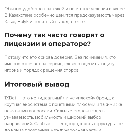
Обычно удобство платежей и понятные условия важнее.
В Казахстане особенно ценится предсказуемость через
Kaspi, Halyk и понятный вывод в тенге.
Почему так часто говорят о
лицензии и операторе?
Потому что это основа доверия. Без понимания, кто
именно отвечает за сервис, сложно оценить защиту
игрока и порядок решения споров.
Итоговый вывод
1XBet — это не «идеальный» и не «плохой» бренд, а
крупная экосистема с понятными плюсами и такими же
понятными вопросами. Сильные стороны здесь —
узнаваемость, мобильность и широкий выбор
направлений. Слабые — неоднородность структуры, не
до конца прозрачная международная часть и